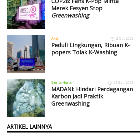
COP28: Fans K-Pop Minta
Merek Fesyen Stop
Greenwashing
Aksi
2 Okt 2023
Peduli Lingkungan, Ribuan K-
popers Tolak K-Washing
Berita Harian
28 Sep 2023
MADANI: Hindari Perdagangan
Karbon Jadi Praktik
Greenwashing
ARTIKEL LAINNYA