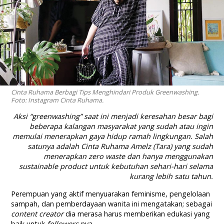
Cinta Ruhama Berbagi Tips Menghindari Produk Greenwashing.
Foto: Instagram Cinta Ruhama.
Aksi
“greenwashing”
saat ini menjadi keresahan besar bagi
beberapa kalangan masyarakat yang sudah atau ingin
memulai menerapkan gaya hidup ramah lingkungan. Salah
satunya adalah Cinta Ruhama Amelz (Tara) yang sudah
menerapkan
zero waste
dan hanya menggunakan
sustainable product
untuk kebutuhan sehari-hari selama
kurang lebih satu tahun.
Perempuan yang aktif menyuarakan feminisme, pengelolaan
sampah, dan pemberdayaan wanita ini mengatakan; sebagai
content creator
dia merasa harus memberikan edukasi yang
baik untuk
followers-
nya.