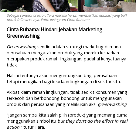
Sebagai content creator, Tara merasa harus memberikan edukasi yang baik
untuk followers-nya. Foto: Instagram Cinta Ruhama.
Cinta Ruhama: Hindari Jebakan Marketing
Greenwashing
Greenwashing
sendiri adalah strategi marketing di mana
perusahaan mengatakan produk yang mereka keluarkan
merupakan produk ramah lingkungan, padahal kenyataanya
tidak.
Hal ini tentunya akan menguntungkan bagi perusahaan
tetapi merugikan bagi keadaan lingkungan di sekitar kita.
Akibat klaim ramah lingkungan, tidak sedikit konsumen yang
terkecoh dan berbondong-bondong untuk menggunakan
produk dari perusahaan yang melakukan aksi
greenwashing
.
“Jangan sampai kita salah pilih (produk) yang memang cuma
menggunakan simbol itu
but they don’t do the effort in real
action,
” tutur Tara.