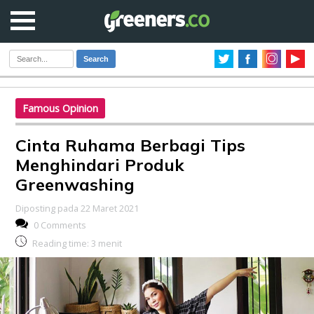
Search
Famous Opinion
Cinta Ruhama Berbagi Tips
Menghindari Produk
Greenwashing
Diposting pada 22 Maret 2021
0 Comments
Reading time:
3
menit