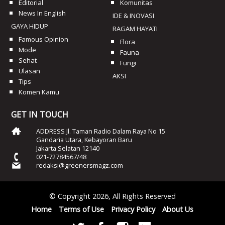
Editorial
Komunitas
News In English
IDE & INOVASI
GAYA HIDUP
RAGAM HAYATI
Famous Opinion
Flora
Mode
Fauna
Sehat
Fungi
Ulasan
AKSI
Tips
Komen Kamu
GET IN TOUCH
ADDRESS Jl. Taman Radio Dalam Raya No 15
Gandaria Utara, Kebayoran Baru
Jakarta Selatan 12140
021-72784567/48
redaksi@greenersmagz.com
© Copyright 2026, All Rights Reserved
Home
Terms of Use
Privacy Policy
About Us