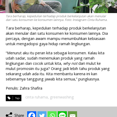
Tara berharap, kepedulian terhadap produk berkelanjutan akan menular
dari satu konsumen ke konsumen lainnya. Foto: Instagram Cinta Ruhama.
Tara berharap, kepedulian terhadap produk berkelanjutan
akan menular dari satu konsumen ke konsumen lainnya. Dia
percaya, dengan awam mampu menumbuhkan kebiasaan
untuk mengadopsi gaya hidup ramah lingkungan.
“Menurut aku itu peran kita sebagai konsumen. Kalau kita
udah sadar, sudah menemukan produk yang ramah
lingkungan dan cocok untuk kita,
why not
dari mulut ke
mulut promosiin itu juga? Orang jadi lebih tahu produk yang
sekarang udah ada itu. Kita membantu karena ini kan
sebenarnya tanggung jawab kita semua,” pungkasnya.
Penulis: Zahra Shafira
cinta ruhama
,
greenwashing