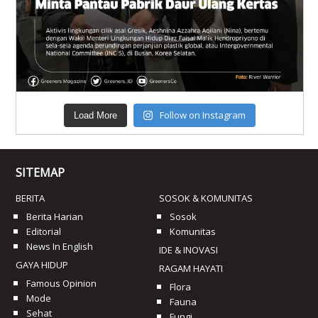
Follow on Instagram
Load More
SITEMAP
BERITA
SOSOK & KOMUNITAS
Berita Harian
Sosok
Editorial
Komunitas
News In English
IDE & INOVASI
GAYA HIDUP
RAGAM HAYATI
Famous Opinion
Flora
Mode
Fauna
Sehat
Fungi