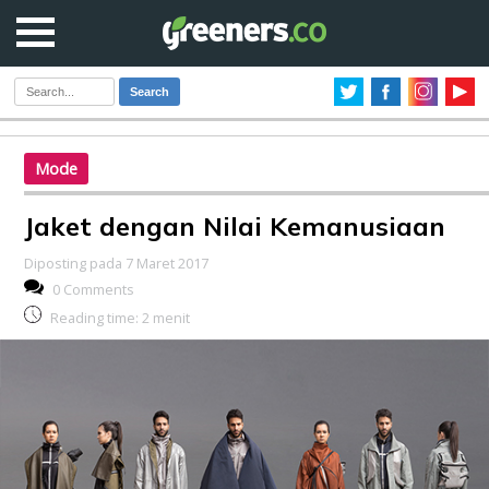
Search
Mode
Jaket dengan Nilai Kemanusiaan
Diposting pada 7 Maret 2017
0 Comments
Reading time:
2
menit