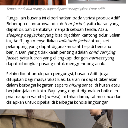
Tenda untuk dua orang ini dapat dipakai sebagai jaket. Foto: Adiff
Fungsi lain busana ini diperlihatkan pada variasi produk Adiff.
Beberapa di antaranya adalah
tent jacket
, yaitu luaran yang
dapat diubah bentuknya menjadi sebuah tenda. Atau,
sleeping bag jacket
yang bisa dijadikan kantong tidur. Selain
itu, Adiff juga menyediakan
inflatable jacket
atau jaket
pelampung yang dapat digunakan saat terjadi bencana
banjir. Dan yang tidak kalah penting adalah
child carrying
jacket
, yaitu luaran yang dilengkapi dengan
harness
yang
dapat dibongkar pasang untuk menggendong anak.
Selain dibuat untuk para pengungsi, busana Adiff juga
ditujukan bagi masyarakat luas. Luaran ini dapat dikenakan
dalam berbagai kegiatan seperti
hiking
santai di hutan atau
berjalan-jalan di kota. Baju yang dapat digunakan baik oleh
pria maupun wanita (
unisex
) ini tahan lama, tahan cuaca dan
disiapkan untuk dipakai di berbagai kondisi lingkungan.