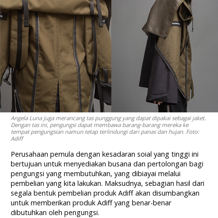
Angela Luna juga merancang tas punggung yang dapat dipakai sebagai jaket.
Dengan tas ini, pengungsi dapat membawa barang-barang mereka ke
tempat pengungsian namun tetap terlindungi dari panas dan hujan. Foto:
Adiff
Perusahaan pemula dengan kesadaran soial yang tinggi ini
bertujuan untuk menyediakan busana dan pertolongan bagi
pengungsi yang membutuhkan, yang dibiayai melalui
pembelian yang kita lakukan. Maksudnya, sebagian hasil dari
segala bentuk pembelian produk Adiff akan disumbangkan
untuk memberikan produk Adiff yang benar-benar
dibutuhkan oleh pengungsi.