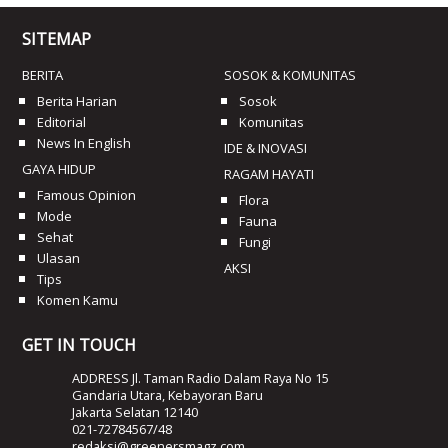
SITEMAP
BERITA
SOSOK & KOMUNITAS
Berita Harian
Sosok
Editorial
Komunitas
News In English
IDE & INOVASI
GAYA HIDUP
RAGAM HAYATI
Famous Opinion
Flora
Mode
Fauna
Sehat
Fungi
Ulasan
AKSI
Tips
Komen Kamu
GET IN TOUCH
ADDRESS Jl. Taman Radio Dalam Raya No 15
Gandaria Utara, Kebayoran Baru
Jakarta Selatan 12140
021-72784567/48
redaksi@greenersmagz.com