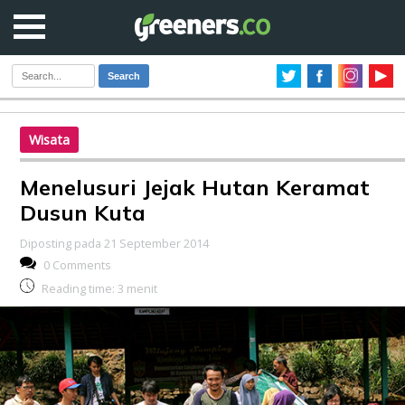
Search
Wisata
Menelusuri Jejak Hutan Keramat
Dusun Kuta
Diposting pada 21 September 2014
0 Comments
Reading time:
3
menit