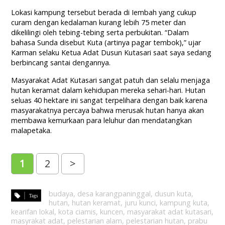
Lokasi kampung tersebut berada di Iembah yang cukup
curam dengan kedalaman kurang lebih 75 meter dan
dikelilingi oleh tebing-tebing serta perbukitan. “Dalam
bahasa Sunda disebut Kuta (artinya pagar tembok),” ujar
Karman selaku Ketua Adat Dusun Kutasari saat saya sedang
berbincang santai dengannya.
Masyarakat Adat Kutasari sangat patuh dan selalu menjaga
hutan keramat dalam kehidupan mereka sehari-hari. Hutan
seluas 40 hektare ini sangat terpelihara dengan baik karena
masyarakatnya percaya bahwa merusak hutan hanya akan
membawa kemurkaan para leluhur dan mendatangkan
malapetaka.
1
2
>
budaya
,
desa karangpaninggal
,
dusun kuta
,
hutan
,
hutan keramat
,
juru kunci
,
kampung kuta
,
kearifan lokal
,
kota ciamis
,
kuncen
,
masyarakat adat kutasari
,
masyrakat adat
,
pelestarian alam
,
pelestarian hutan
,
prabu