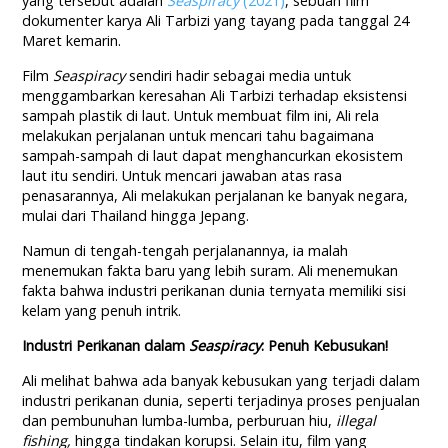
yang tersebut adalah
Seaspiracy
(2021)
, sebuah film
dokumenter karya Ali Tarbizi yang tayang pada tanggal 24
Maret kemarin.
Film
Seaspiracy
sendiri hadir sebagai media untuk
menggambarkan keresahan Ali Tarbizi terhadap eksistensi
sampah plastik di laut. Untuk membuat film ini, Ali rela
melakukan perjalanan untuk mencari tahu bagaimana
sampah-sampah di laut dapat menghancurkan ekosistem
laut itu sendiri. Untuk mencari jawaban atas rasa
penasarannya, Ali melakukan perjalanan ke banyak negara,
mulai dari Thailand hingga Jepang.
Namun di tengah-tengah perjalanannya, ia malah
menemukan fakta baru yang lebih suram. Ali menemukan
fakta bahwa industri perikanan dunia ternyata memiliki sisi
kelam yang penuh intrik.
Industri Perikanan dalam
Seaspiracy
: Penuh Kebusukan!
Ali melihat bahwa ada banyak kebusukan yang terjadi dalam
industri perikanan dunia, seperti terjadinya proses penjualan
dan pembunuhan lumba-lumba, perburuan hiu,
illegal
fishing,
hingga tindakan korupsi. Selain itu, film yang