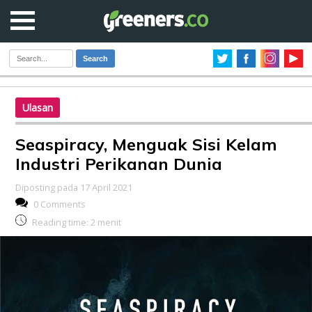
Search
Ulasan
Seaspiracy, Menguak Sisi Kelam
Industri Perikanan Dunia
Diposting pada 17 April 2021
0 Comments
Reading time:
2
menit