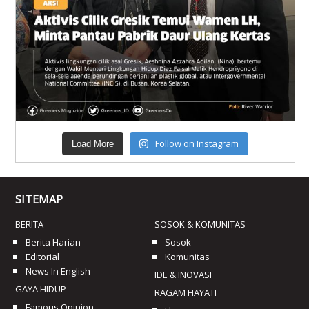
Follow on Instagram
Load More
SITEMAP
BERITA
SOSOK & KOMUNITAS
Berita Harian
Sosok
Editorial
Komunitas
News In English
IDE & INOVASI
GAYA HIDUP
RAGAM HAYATI
Famous Opinion