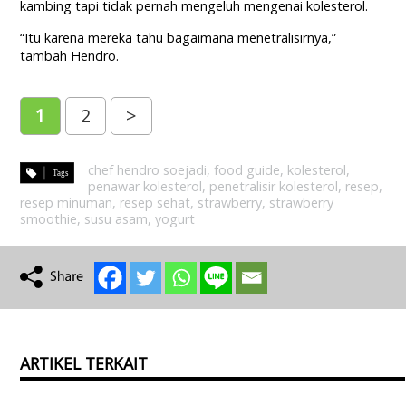
kambing tapi tidak pernah mengeluh mengenai kolesterol.
“Itu karena mereka tahu bagaimana menetralisirnya,”
tambah Hendro.
1
2
>
chef hendro soejadi
,
food guide
,
kolesterol
,
penawar kolesterol
,
penetralisir kolesterol
,
resep
,
resep minuman
,
resep sehat
,
strawberry
,
strawberry
smoothie
,
susu asam
,
yogurt
ARTIKEL TERKAIT