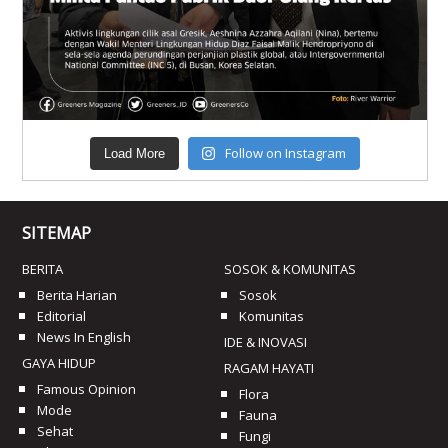
Follow on Instagram
Load More
SITEMAP
BERITA
SOSOK & KOMUNITAS
Berita Harian
Sosok
Editorial
Komunitas
News In English
IDE & INOVASI
GAYA HIDUP
RAGAM HAYATI
Famous Opinion
Flora
Mode
Fauna
Sehat
Fungi