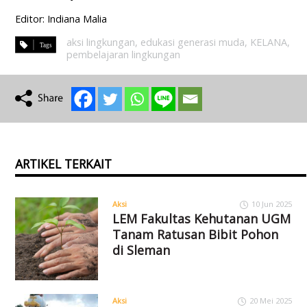
Editor: Indiana Malia
aksi lingkungan
,
edukasi generasi muda
,
KELANA
,
pembelajaran lingkungan
ARTIKEL TERKAIT
Aksi
10 Jun 2025
LEM Fakultas Kehutanan UGM
Tanam Ratusan Bibit Pohon
di Sleman
Aksi
20 Mei 2025