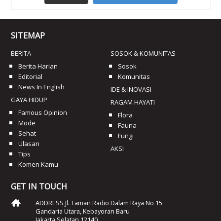
SITEMAP
BERITA
SOSOK & KOMUNITAS
Berita Harian
Sosok
Editorial
Komunitas
News In English
IDE & INOVASI
GAYA HIDUP
RAGAM HAYATI
Famous Opinion
Flora
Mode
Fauna
Sehat
Fungi
Ulasan
AKSI
Tips
Komen Kamu
GET IN TOUCH
ADDRESS Jl. Taman Radio Dalam Raya No 15
Gandaria Utara, Kebayoran Baru
Jakarta Selatan 12140