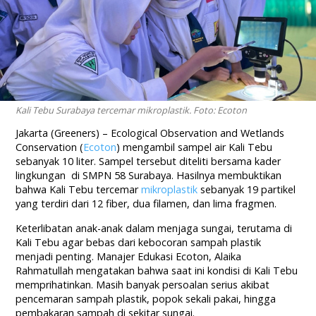
Kali Tebu Surabaya tercemar mikroplastik. Foto: Ecoton
Jakarta (Greeners) –
Ecological Observation and Wetlands
Conservation
(
Ecoton
) mengambil sampel air Kali Tebu
sebanyak 10 liter. Sampel tersebut diteliti bersama kader
lingkungan di SMPN 58 Surabaya. Hasilnya membuktikan
bahwa Kali Tebu tercemar
mikroplastik
sebanyak 19 partikel
yang terdiri dari 12 fiber, dua filamen, dan lima fragmen.
Keterlibatan anak-anak dalam menjaga sungai, terutama di
Kali Tebu agar bebas dari kebocoran sampah plastik
menjadi penting. Manajer Edukasi Ecoton, Alaika
Rahmatullah mengatakan bahwa saat ini kondisi di Kali Tebu
memprihatinkan. Masih banyak persoalan serius akibat
pencemaran sampah plastik, popok sekali pakai, hingga
pembakaran sampah di sekitar sungai.