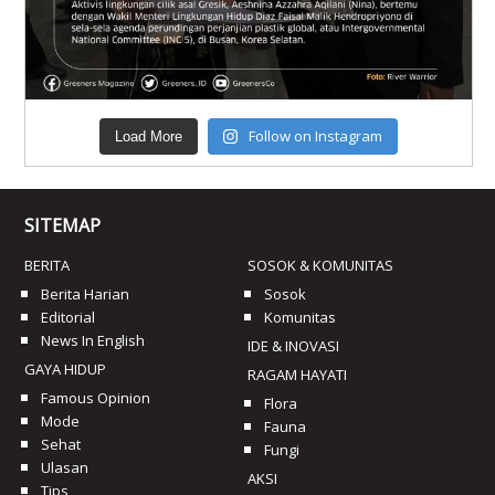
Follow on Instagram
Load More
SITEMAP
BERITA
SOSOK & KOMUNITAS
Berita Harian
Sosok
Editorial
Komunitas
News In English
IDE & INOVASI
GAYA HIDUP
RAGAM HAYATI
Famous Opinion
Flora
Mode
Fauna
Sehat
Fungi
Ulasan
AKSI
Tips