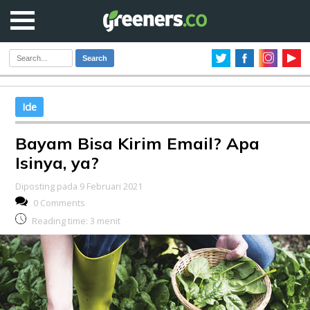
Search
Ide
Bayam Bisa Kirim Email? Apa
Isinya, ya?
Diposting pada 9 Februari 2021
0 Comments
Reading time:
3
menit