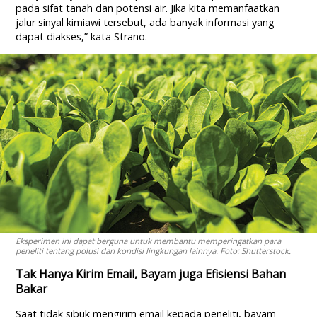
pada sifat tanah dan potensi air. Jika kita memanfaatkan
jalur sinyal kimiawi tersebut, ada banyak informasi yang
dapat diakses,” kata Strano.
Eksperimen ini dapat berguna untuk membantu memperingatkan para
peneliti tentang polusi dan kondisi lingkungan lainnya. Foto: Shutterstock.
Tak Hanya Kirim Email, Bayam juga Efisiensi Bahan
Bakar
Saat tidak sibuk mengirim email kepada peneliti, bayam