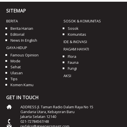
SITEMAP
BERITA
SOSOK & KOMUNITAS
Berita Harian
Sosok
Editorial
Komunitas
News In English
IDE & INOVASI
GAYA HIDUP
RAGAM HAYATI
Famous Opinion
Flora
Mode
Fauna
Sehat
Fungi
Ulasan
AKSI
Tips
Komen Kamu
GET IN TOUCH
ADDRESS Jl. Taman Radio Dalam Raya No 15
Gandaria Utara, Kebayoran Baru
Jakarta Selatan 12140
021-72784567/48
redaksi@greenersmagz.com