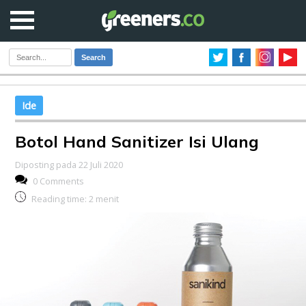
Search
Ide
Botol Hand Sanitizer Isi Ulang
Diposting pada 22 Juli 2020
0 Comments
Reading time:
2
menit