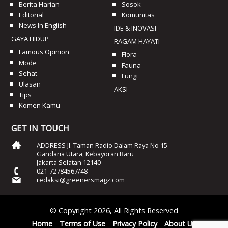
Berita Harian
Sosok
Editorial
Komunitas
News In English
IDE & INOVASI
GAYA HIDUP
RAGAM HAYATI
Famous Opinion
Flora
Mode
Fauna
Sehat
Fungi
Ulasan
AKSI
Tips
Komen Kamu
GET IN TOUCH
ADDRESS Jl. Taman Radio Dalam Raya No 15
Gandaria Utara, Kebayoran Baru
Jakarta Selatan 12140
021-72784567/48
redaksi@greenersmagz.com
© Copyright 2026, All Rights Reserved
Home
Terms of Use
Privacy Policy
About Us