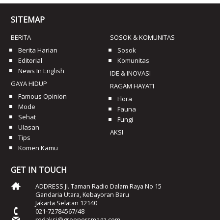
SITEMAP
BERITA
SOSOK & KOMUNITAS
Berita Harian
Sosok
Editorial
Komunitas
News In English
IDE & INOVASI
GAYA HIDUP
RAGAM HAYATI
Famous Opinion
Flora
Mode
Fauna
Sehat
Fungi
Ulasan
AKSI
Tips
Komen Kamu
GET IN TOUCH
ADDRESS Jl. Taman Radio Dalam Raya No 15
Gandaria Utara, Kebayoran Baru
Jakarta Selatan 12140
021-72784567/48
redaksi@greenersmagz.com