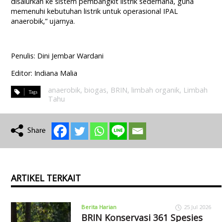
disalurkan ke sistem pembangkit listrik sederhana, guna
memenuhi kebutuhan listrik untuk operasional IPAL
anaerobik,” ujarnya.
Penulis: Dini Jembar Wardani
Editor: Indiana Malia
anaerobik
,
biogas
,
BRIN
,
limbah organik
,
Limbah
Tahu
ARTIKEL TERKAIT
Berita Harian
25 Jul 2026
BRIN Konservasi 361 Spesies