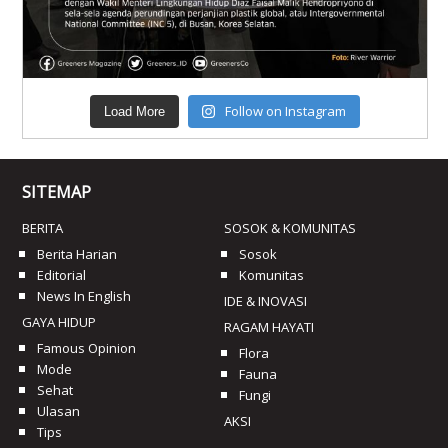
Follow on Instagram
Load More
SITEMAP
BERITA
SOSOK & KOMUNITAS
Berita Harian
Sosok
Editorial
Komunitas
News In English
IDE & INOVASI
GAYA HIDUP
RAGAM HAYATI
Famous Opinion
Flora
Mode
Fauna
Sehat
Fungi
Ulasan
AKSI
Tips