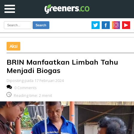
Search
Aksi
BRIN Manfaatkan Limbah Tahu
Menjadi Biogas
Diposting pada 17 Februari 2024
0 Comments
Reading time:
2
menit