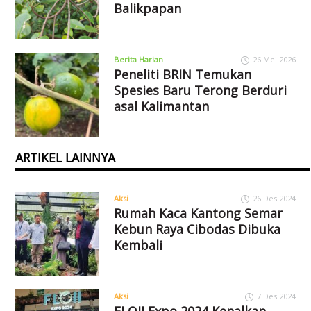
Balikpapan
Berita Harian
26 Mei 2026
Peneliti BRIN Temukan
Spesies Baru Terong Berduri
asal Kalimantan
ARTIKEL LAINNYA
Aksi
26 Des 2024
Rumah Kaca Kantong Semar
Kebun Raya Cibodas Dibuka
Kembali
Aksi
7 Des 2024
FLOII Expo 2024 Kenalkan