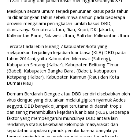
112.511 orang dan jumlah kasus meninggal sebanyak 871.
Meskipun secara umum terjadi penurunan kasus pada tahun
ini dibandingkan tahun sebelumnya namun pada beberapa
provinsi mengalami peningkatan jumlah kasus DBD,
diantaranya Sumatera Utara, Riau, Kepri, DKI Jakarta,
Kalimantan Barat, Sulawesi Utara, Bali dan Kalimantan Utara.
Tercatat ada lebih kurang 7 kabupaten/kota yang
melaporkan terjadinya kejadian luar biasa (KLB) DBD pada
tahun 2014 ini, yaitu Kabupaten Morowali (Sulteng),
Kabupaten Sintang (Kalbar), Kabupaten Belitung Timur
(Babel), Kabupaten Bangka Barat (Babel), Kabupaten
Ketapang (Kalbar), Kabupaten Karimun (Riau) dan Kota
Dumai (Riau).
Demam Berdarah Dengue atau DBD sendiri disebabkan oleh
virus dengue yang ditularkan melalui gigitan nyamuk Aedes
aegypti. DBD banyak dijumpai terutama di daerah tropis
dan sering menimbulkan kejadian luar biasa (KLB). Beberapa
faktor yang mempengaruhi munculnya DBD antara lain
rendahnya status kekebalan kelompok masyarakat dan
kepadatan populasi nyamuk penular karena banyaknya
tempat perindukan nyamuk yang biasanya terjadi pada