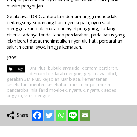
musim penghujan.
Gejala awal DBD, antara lain demam tinggi mendadak
berlangsung sepanjang hari, nyeri kepala, nyeri saat
menggerakan bola mata dan nyeri punggung, kadang
disertai adanya tanda-tanda perdarahan, pada kasus yang
lebih berat dapat menimbulkan nyeri ulu hati, perdarahan
saluran cerna, syok, hingga kematian.
(G09)
3M Plus
,
bubuk larvasida
,
demam berdarah
,
demam berdarah dengue
,
gejala awal dbd
,
gerakan 3M Plus
,
kejadian luar biasa
,
kementerian
kesehatan
,
menteri kesehatan
,
musim hujan
,
musim
pancaroba
,
nila farid moeloek
,
nyamuk
,
nyamuk aedes
aegypti
,
virus dengue