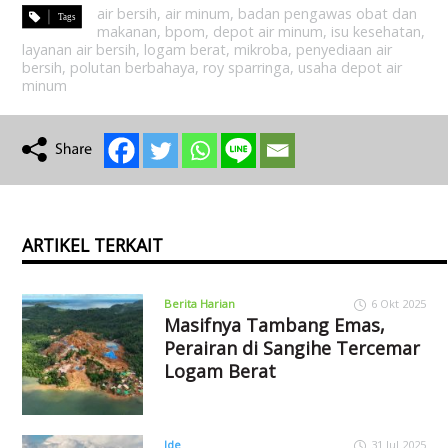
air bersih
,
air minum
,
badan pengawas obat dan
makanan
,
bpom
,
depot air minum
,
isu kesehatan
,
layanan air bersih
,
logam berat
,
mikroba
,
penyediaan air
bersih
,
polutan berbahaya
,
roy sparringa
,
usaha depot air
minum
ARTIKEL TERKAIT
Berita Harian
6 Okt 2025
Masifnya Tambang Emas,
Perairan di Sangihe Tercemar
Logam Berat
Ide
31 Jul 2025