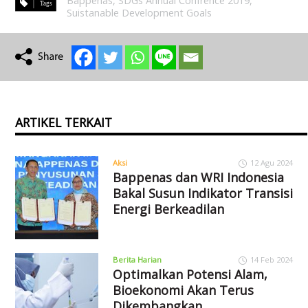
Bappenas
,
SDGs Annual Confrence 2019
,
Suistanable Development Goals
ARTIKEL TERKAIT
Aksi
12 Agu 2024
Bappenas dan WRI Indonesia
Bakal Susun Indikator Transisi
Energi Berkeadilan
Berita Harian
14 Feb 2024
Optimalkan Potensi Alam,
Bioekonomi Akan Terus
Dikembangkan