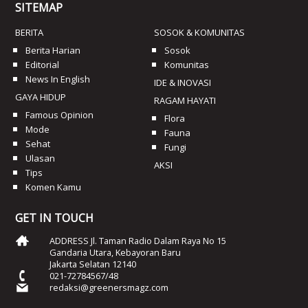
SITEMAP
BERITA
SOSOK & KOMUNITAS
Berita Harian
Sosok
Editorial
Komunitas
News In English
IDE & INOVASI
GAYA HIDUP
RAGAM HAYATI
Famous Opinion
Flora
Mode
Fauna
Sehat
Fungi
Ulasan
AKSI
Tips
Komen Kamu
GET IN TOUCH
ADDRESS Jl. Taman Radio Dalam Raya No 15
Gandaria Utara, Kebayoran Baru
Jakarta Selatan 12140
021-72784567/48
redaksi@greenersmagz.com