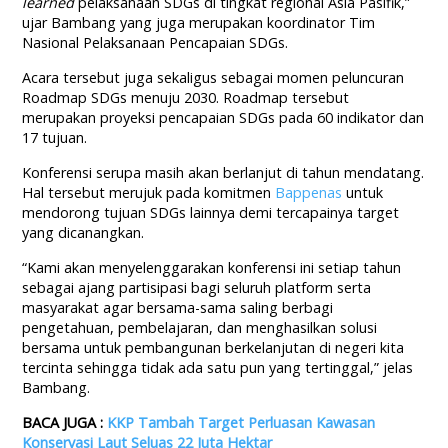
learned
pelaksanaan SDGs di tingkat regional Asia Pasifik,”
ujar Bambang yang juga merupakan koordinator Tim
Nasional Pelaksanaan Pencapaian SDGs.
Acara tersebut juga sekaligus sebagai momen peluncuran
Roadmap SDGs menuju 2030. Roadmap tersebut
merupakan proyeksi pencapaian SDGs pada 60 indikator dan
17 tujuan.
Konferensi serupa masih akan berlanjut di tahun mendatang.
Hal tersebut merujuk pada komitmen
Bappenas
untuk
mendorong tujuan SDGs lainnya demi tercapainya target
yang dicanangkan.
“Kami akan menyelenggarakan konferensi ini setiap tahun
sebagai ajang partisipasi bagi seluruh platform serta
masyarakat agar bersama-sama saling berbagi
pengetahuan, pembelajaran, dan menghasilkan solusi
bersama untuk pembangunan berkelanjutan di negeri kita
tercinta sehingga tidak ada satu pun yang tertinggal,” jelas
Bambang.
BACA JUGA :
KKP Tambah Target Perluasan Kawasan
Konservasi Laut Seluas 22 Juta Hektar