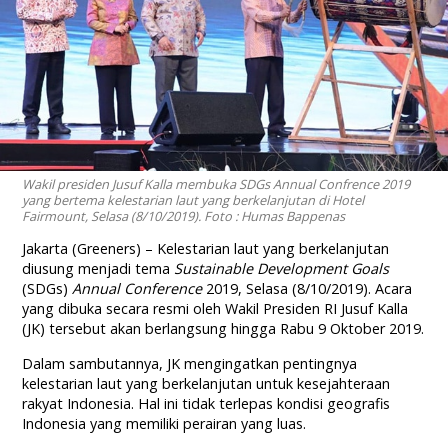
Wakil presiden Jusuf Kalla membuka SDGs Annual Confrence 2019
yang bertema kelestarian laut yang berkelanjutan di Hotel
Fairmount, Selasa (8/10/2019). Foto : Humas Bappenas
Jakarta (Greeners) – Kelestarian laut yang berkelanjutan
diusung menjadi tema
Sustainable Development Goals
(SDGs)
Annual Conference
2019, Selasa (8/10/2019). Acara
yang dibuka secara resmi oleh Wakil Presiden RI Jusuf Kalla
(JK) tersebut akan berlangsung hingga Rabu 9 Oktober 2019.
Dalam sambutannya, JK mengingatkan pentingnya
kelestarian laut yang berkelanjutan untuk kesejahteraan
rakyat Indonesia. Hal ini tidak terlepas kondisi geografis
Indonesia yang memiliki perairan yang luas.