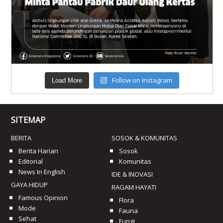
Follow on Instagram
Load More
SITEMAP
BERITA
SOSOK & KOMUNITAS
Berita Harian
Sosok
Editorial
Komunitas
News In English
IDE & INOVASI
GAYA HIDUP
RAGAM HAYATI
Famous Opinion
Flora
Mode
Fauna
Sehat
Fungi