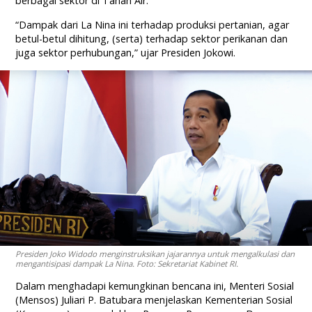
berbagai sektor di Tanah Air.
“Dampak dari La Nina ini terhadap produksi pertanian, agar
betul-betul dihitung, (serta) terhadap sektor perikanan dan
juga sektor perhubungan,” ujar Presiden Jokowi.
Presiden Joko Widodo menginstruksikan jajarannya untuk mengalkulasi dan
mengantisipasi dampak La Nina. Foto: Sekretariat Kabinet RI.
Dalam menghadapi kemungkinan bencana ini, Menteri Sosial
(Mensos) Juliari P. Batubara menjelaskan Kementerian Sosial