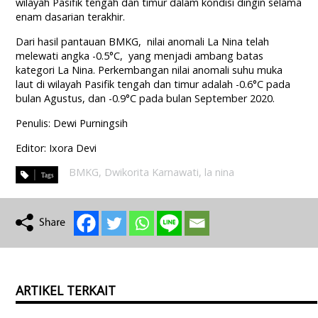
wilayah Pasifik tengah dan timur dalam kondisi dingin selama
enam dasarian terakhir.
Dari hasil pantauan BMKG, nilai anomali La Nina telah
melewati angka -0.5°C, yang menjadi ambang batas
kategori La Nina. Perkembangan nilai anomali suhu muka
laut di wilayah Pasifik tengah dan timur adalah -0.6°C pada
bulan Agustus, dan -0.9°C pada bulan September 2020.
Penulis: Dewi Purningsih
Editor: Ixora Devi
BMKG
,
Dwikorita Karnawati
,
la nina
ARTIKEL TERKAIT