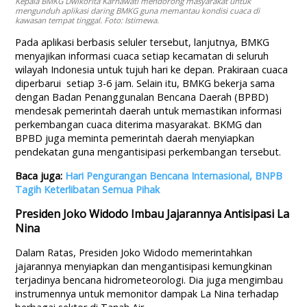
Kepala BMKG Dwikorita Karnawati mendorong masyarakat untuk
mengunduh aplikasi daring BMKG guna memantau kondisi cuaca di
kawasan tempat tinggal. Foto: Istimewa.
Pada aplikasi berbasis seluler tersebut, lanjutnya, BMKG
menyajikan informasi cuaca setiap kecamatan di seluruh
wilayah Indonesia untuk tujuh hari ke depan. Prakiraan cuaca
diperbarui setiap 3-6 jam. Selain itu, BMKG bekerja sama
dengan Badan Penanggunalan Bencana Daerah (BPBD)
mendesak pemerintah daerah untuk memastikan informasi
perkembangan cuaca diterima masyarakat. BKMG dan
BPBD juga meminta pemerintah daerah menyiapkan
pendekatan guna mengantisipasi perkembangan tersebut.
Baca juga:
Hari Pengurangan Bencana Internasional, BNPB
Tagih Keterlibatan Semua Pihak
Presiden Joko Widodo Imbau Jajarannya Antisipasi La
Nina
Dalam Ratas, Presiden Joko Widodo memerintahkan
jajarannya menyiapkan dan mengantisipasi kemungkinan
terjadinya bencana hidrometeorologi. Dia juga mengimbau
instrumennya untuk memonitor dampak La Nina terhadap