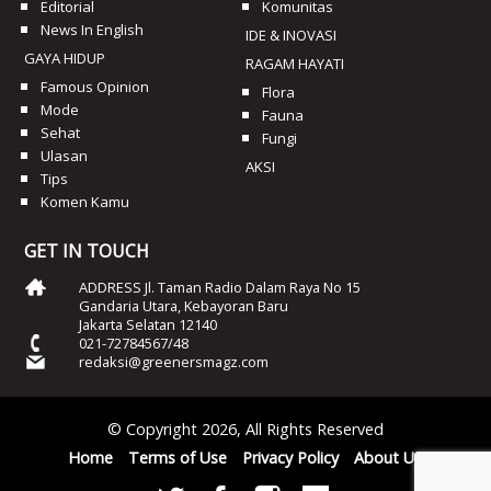
Editorial
Komunitas
News In English
IDE & INOVASI
GAYA HIDUP
RAGAM HAYATI
Famous Opinion
Flora
Mode
Fauna
Sehat
Fungi
Ulasan
AKSI
Tips
Komen Kamu
GET IN TOUCH
ADDRESS Jl. Taman Radio Dalam Raya No 15
Gandaria Utara, Kebayoran Baru
Jakarta Selatan 12140
021-72784567/48
redaksi@greenersmagz.com
© Copyright 2026, All Rights Reserved
Home
Terms of Use
Privacy Policy
About Us