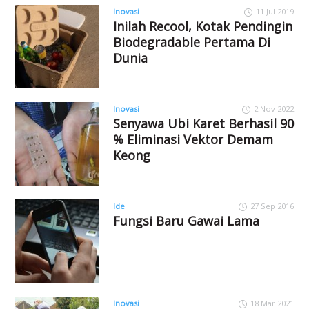
Inovasi
11 Jul 2019
Inilah Recool, Kotak Pendingin
Biodegradable Pertama Di
Dunia
Inovasi
2 Nov 2022
Senyawa Ubi Karet Berhasil 90
% Eliminasi Vektor Demam
Keong
Ide
27 Sep 2016
Fungsi Baru Gawai Lama
Inovasi
18 Mar 2021