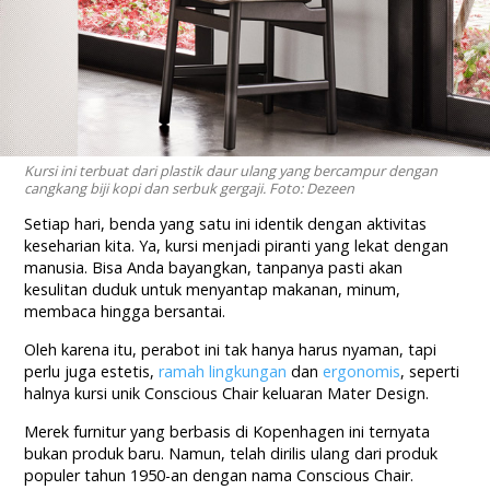
Kursi ini terbuat dari plastik daur ulang yang bercampur dengan
cangkang biji kopi dan serbuk gergaji. Foto: Dezeen
Setiap hari, benda yang satu ini identik dengan aktivitas
keseharian kita. Ya, kursi menjadi piranti yang lekat dengan
manusia. Bisa Anda bayangkan, tanpanya pasti akan
kesulitan duduk untuk menyantap makanan, minum,
membaca hingga bersantai.
Oleh karena itu, perabot ini tak hanya harus nyaman, tapi
perlu juga estetis,
ramah lingkungan
dan
ergonomis
, seperti
halnya kursi unik Conscious Chair keluaran Mater Design.
Merek furnitur yang berbasis di Kopenhagen ini ternyata
bukan produk baru. Namun, telah dirilis ulang dari produk
populer tahun 1950-an dengan nama Conscious Chair.