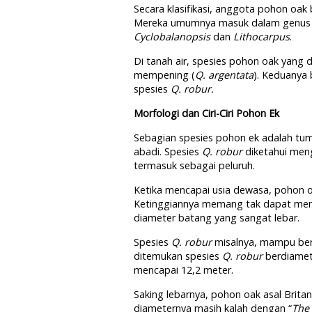
Secara klasifikasi, anggota pohon oak b
Mereka umumnya masuk dalam genu
Cyclobalanopsis
dan
Lithocarpus
.
Di tanah air, spesies pohon oak yang
mempening (
Q. argentata
). Keduanya 
spesies
Q. robur.
Morfologi dan Ciri-Ciri Pohon Ek
Sebagian spesies pohon ek adalah tum
abadi. Spesies
Q. robur
diketahui meng
termasuk sebagai peluruh.
Ketika mencapai usia dewasa, pohon o
Ketinggiannya memang tak dapat men
diameter batang yang sangat lebar.
Spesies
Q. robur
misalnya, mampu ber
ditemukan spesies
Q. robur
berdiamet
mencapai 12,2 meter.
Saking lebarnya, pohon oak asal Britania
diameternya masih kalah dengan “
The 