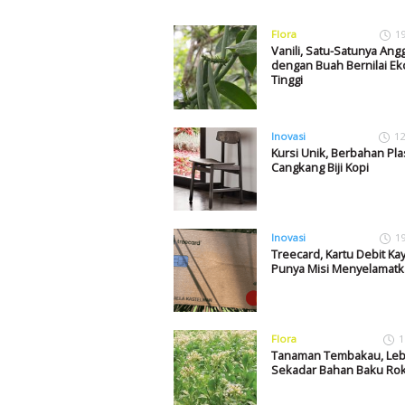
Flora
1
Vanili, Satu-Satunya Ang
dengan Buah Bernilai E
Tinggi
Inovasi
12
Kursi Unik, Berbahan Pla
Cangkang Biji Kopi
Inovasi
1
Treecard, Kartu Debit Kay
Punya Misi Menyelamatk
Flora
1
Tanaman Tembakau, Lebi
Sekadar Bahan Baku Ro