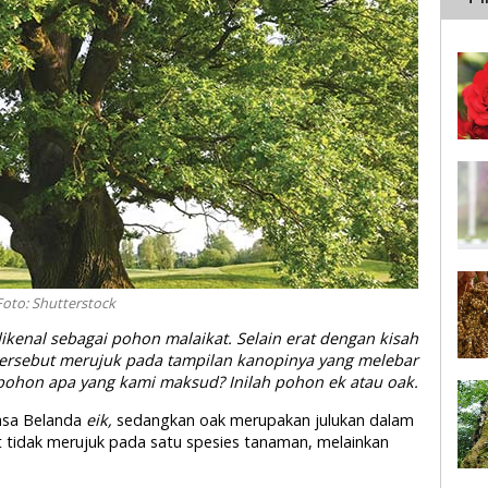
Foto: Shutterstock
ikenal sebagai pohon malaikat. Selain erat dengan kisah
ersebut merujuk pada tampilan kanopinya yang melebar
 pohon apa yang kami maksud? Inilah pohon ek atau oak.
hasa Belanda
eik,
sedangkan oak merupakan julukan dalam
 tidak merujuk pada satu spesies tanaman, melainkan