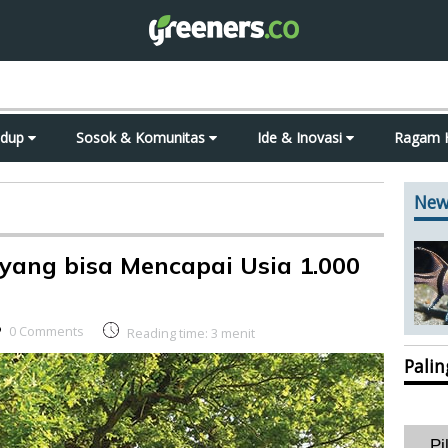
idup
Sosok & Komunitas
Ide & Inovasi
Ragam 
New
 yang bisa Mencapai Usia 1.000
0 Comments
Reading time:
3
menit
Pali
Pi