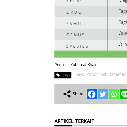
Penulis : Yuhan al Khairi
kayu
,
Pohon Oak
,
tanaman 
ARTIKEL TERKAIT