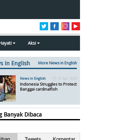
Hayati
Aksi
s In English
More News in English
News in English
21 Apr 2024
Indonesia Struggles to Protect
Banggai cardinalfish
ng Banyak Dibaca
lihan
Tweets
Komentar