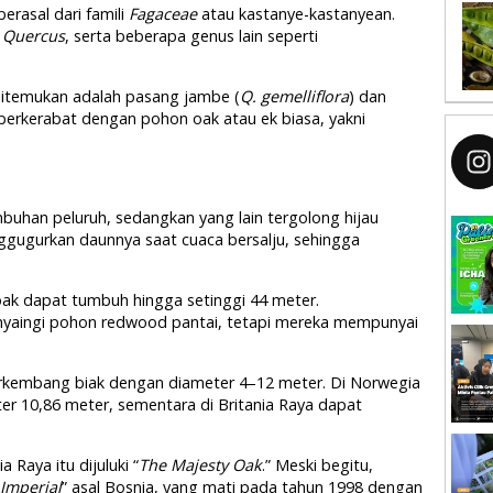
erasal dari famili
Fagaceae
atau kastanye-kastanyean.
s
Quercus
, serta beberapa genus lain seperti
 ditemukan adalah pasang jambe (
Q. gemelliflora
) dan
berkerabat dengan pohon oak atau ek biasa, yakni
buhan peluruh, sedangkan yang lain tergolong hijau
gugurkan daunnya saat cuaca bersalju, sehingga
ak dapat tumbuh hingga setinggi 44 meter.
yaingi pohon redwood pantai, tetapi mereka mempunyai
kembang biak dengan diameter 4–12 meter. Di Norwegia
er 10,86 meter, sementara di Britania Raya dapat
 Raya itu dijuluki “
The Majesty Oak
.” Meski begitu,
Imperial
” asal Bosnia, yang mati pada tahun 1998 dengan