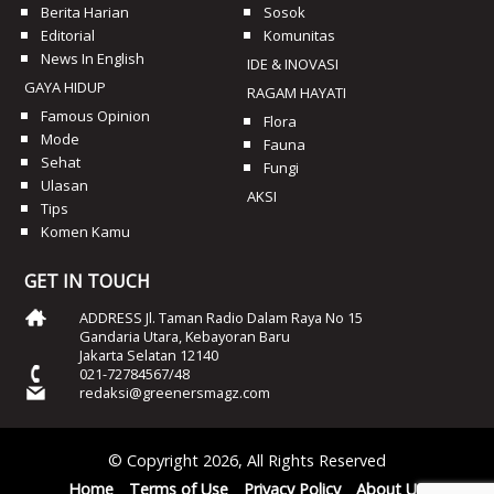
Berita Harian
Sosok
Editorial
Komunitas
News In English
IDE & INOVASI
GAYA HIDUP
RAGAM HAYATI
Famous Opinion
Flora
Mode
Fauna
Sehat
Fungi
Ulasan
AKSI
Tips
Komen Kamu
GET IN TOUCH
ADDRESS Jl. Taman Radio Dalam Raya No 15
Gandaria Utara, Kebayoran Baru
Jakarta Selatan 12140
021-72784567/48
redaksi@greenersmagz.com
© Copyright 2026, All Rights Reserved
Home
Terms of Use
Privacy Policy
About Us