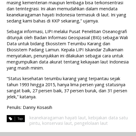
masing kementerian maupun lembaga bisa terkonsentrasi
dan terintegrasi. Ini akan memudahkan dalam mendata
keanekaragaman hayati Indonesia termasuk di laut. Ini yang
sedang kami bahas di KKP sekarang,” ujarnya.
Sebagai informasi, LIPI melalui Pusat Penelitian Oseanografi
ditunjuk oleh Badan Informasi Geospasial (BIG) sebagai Wali
Data untuk bidang Ekosistem Terumbu Karang dan
Ekosistem Padang Lamun. Kepala LIPI Iskandar Zulkarnain
menyatakan, penunjukkan ini dilakukan sebagai cara untuk
mengumpulkan data akurat tentang kekayaan laut Indonesia
yang masih minim.
“Status kesehatan terumbu karang yang terpantau sejak
tahun 1993 hingga 2015, hanya lima persen yang statusnya
sangat baik, 27 persen baik, 37 persen buruk, dan 31 persen
jelek,” katanya.
Penulis: Danny Kosasih
keanekaragaman hayati laut
,
kebijakan data satu
pintu
,
konservasi laut
,
pengelolaan laut