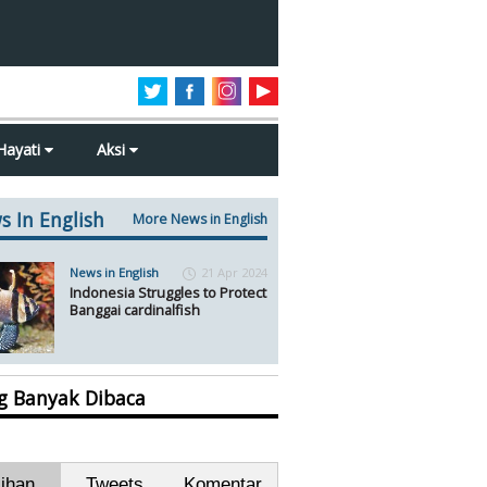
Hayati
Aksi
s In English
More News in English
News in English
21 Apr 2024
Indonesia Struggles to Protect
Banggai cardinalfish
ng Banyak Dibaca
lihan
Tweets
Komentar