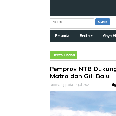
Search
Beranda
Berita
Gaya H
Berita Harian
Pemprov NTB Dukung 
Matra dan Gili Balu
Diposting pada 14 Juli 2023