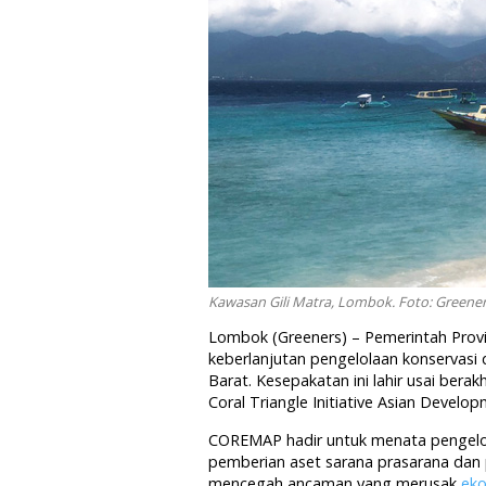
Kawasan Gili Matra, Lombok. Foto: Greene
Lombok (Greeners) – Pemerintah Prov
keberlanjutan pengelolaan konservasi 
Barat. Kesepakatan ini lahir usai ber
Coral Triangle Initiative Asian Deve
COREMAP hadir untuk menata pengelola
pemberian aset sarana prasarana dan 
mencegah ancaman yang merusak
eko