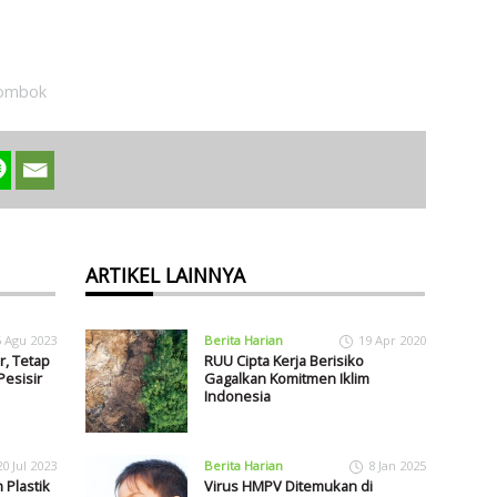
lombok
ARTIKEL LAINNYA
6 Agu 2023
Berita Harian
19 Apr 2020
, Tetap
RUU Cipta Kerja Berisiko
Pesisir
Gagalkan Komitmen Iklim
Indonesia
20 Jul 2023
Berita Harian
8 Jan 2025
 Plastik
Virus HMPV Ditemukan di