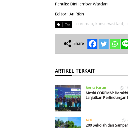
Penulis: Dini Jembar Wardani
Editor : Ari Rikin
coremap
,
konservasi laut
,
ARTIKEL TERKAIT
Berita Harian
1
Meski COREMAP Berakhir
Lanjutkan Perlindungan 
Aksi
200 Sekolah dari Sampah