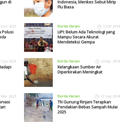
gun di
Indonesia, Menkes Sebut Mirip
Flu Biasa
18 Jul 2023
Berita Harian
3 Okt 2018
a Polusi
LIPI: Belum Ada Teknologi yang
eda
Mampu Secara Akurat
Mendeteksi Gempa
15 Jul 2023
Berita Harian
23 Apr 2018
Hadapi
Kelangkaan Sumber Air
Diperkirakan Meningkat
 Mar 2023
Berita Harian
12 Sep 2024
rvasi
TN Gunung Rinjani Terapkan
ari
Pendakian Bebas Sampah Mulai
2025