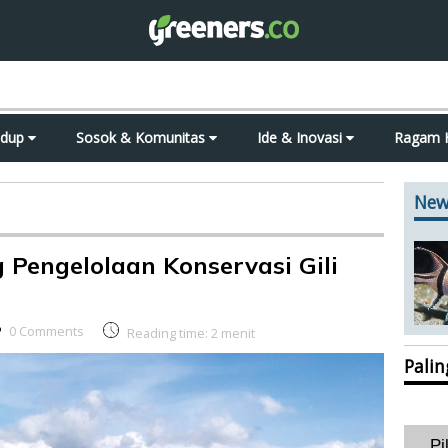
idup
Sosok & Komunitas
Ide & Inovasi
Ragam 
New
Pengelolaan Konservasi Gili
0 Comments
Reading time:
2
menit
Pali
Pi