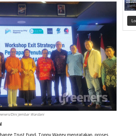
Lo
eners/Dini Jembar Wardani
l
e Change Trust Fund, Tonny Wagey mengatakan, proses