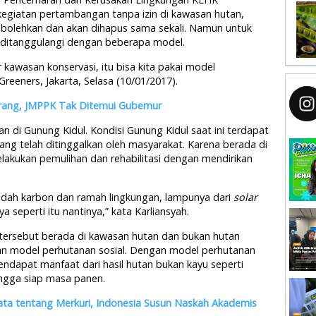
egiatan pertambangan tanpa izin di kawasan hutan,
ibolehkan dan akan dihapus sama sekali. Namun untuk
a ditanggulangi dengan beberapa model.
 kawasan konservasi, itu bisa kita pakai model
reeners, Jakarta, Selasa (10/01/2017).
rang, JMPPK Tak Ditemui Gubernur
 di Gunung Kidul. Kondisi Gunung Kidul saat ini terdapat
ng telah ditinggalkan oleh masyarakat. Karena berada di
lakukan pemulihan dan rehabilitasi dengan mendirikan
endah karbon dan ramah lingkungan, lampunya dari
solar
ya seperti itu nantinya,” kata Karliansyah.
tersebut berada di kawasan hutan dan bukan hutan
an model perhutanan sosial. Dengan model perhutanan
mendapat manfaat dari hasil hutan bukan kayu seperti
ingga siap masa panen.
ata tentang Merkuri, Indonesia Susun Naskah Akademis