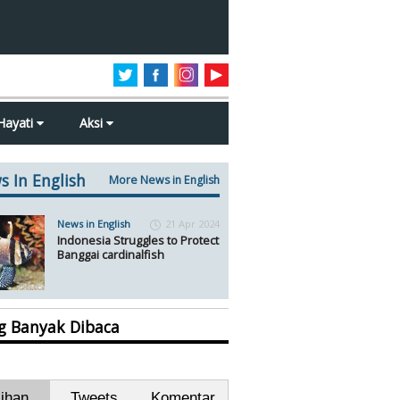
Hayati
Aksi
s In English
More News in English
News in English
21 Apr 2024
Indonesia Struggles to Protect
Banggai cardinalfish
ng Banyak Dibaca
lihan
Tweets
Komentar