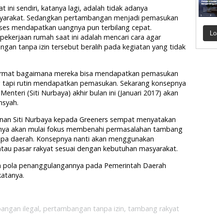
ini sendiri, katanya lagi, adalah tidak adanya
syarakat. Sedangkan pertambangan menjadi pemasukan
oses mendapatkan uangnya pun terbilang cepat.
Lo
ekerjaan rumah saat ini adalah mencari cara agar
an tanpa izin tersebut beralih pada kegiatan yang tidak
 format bagaimana mereka bisa mendapatkan pemasukan
 tapi rutin mendapatkan pemasukan. Sekarang konsepnya
Menteri (Siti Nurbaya) akhir bulan ini (Januari 2017) akan
nsyah.
nan Siti Nurbaya kepada Greeners sempat menyatakan
nya akan mulai fokus membenahi permasalahan tambang
rapa daerah. Konsepnya nanti akan menggunakan
tau pasar rakyat sesuai dengan kebutuhan masyarakat.
n pola penanggulangannya pada Pemerintah Daerah
katanya.
angan ilegal
,
pertambangan tanpa izin
,
tambang rakyat