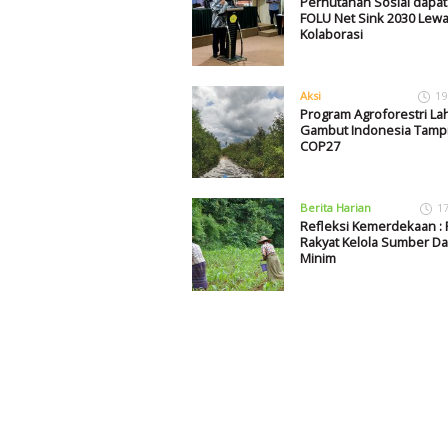
Perhutanan Sosial dapat
FOLU Net Sink 2030 Lewa
Kolaborasi
Aksi
19
Program Agroforestri La
Gambut Indonesia Tampil
COP27
Berita Harian
1
Refleksi Kemerdekaan : 
Rakyat Kelola Sumber Da
Minim