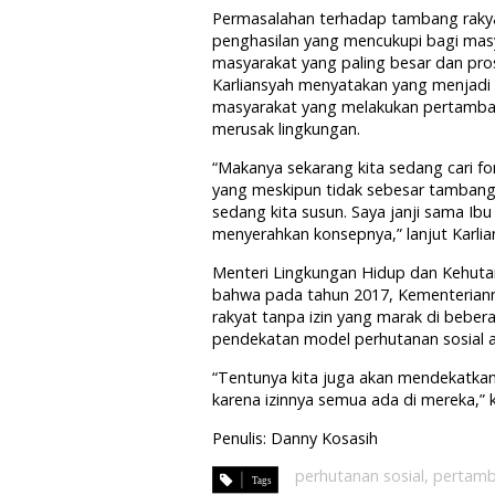
Permasalahan terhadap tambang rakyat 
penghasilan yang mencukupi bagi ma
masyarakat yang paling besar dan pr
Karliansyah menyatakan yang menjadi p
masyarakat yang melakukan pertambang
merusak lingkungan.
“Makanya sekarang kita sedang cari
yang meskipun tidak sebesar tambang
sedang kita susun. Saya janji sama Ibu 
menyerahkan konsepnya,” lanjut Karlia
Menteri Lingkungan Hidup dan Kehuta
bahwa pada tahun 2017, Kementerian
rakyat tanpa izin yang marak di bebe
pendekatan model perhutanan sosial a
“Tentunya kita juga akan mendekatka
karena izinnya semua ada di mereka,” 
Penulis: Danny Kosasih
perhutanan sosial
,
pertamb