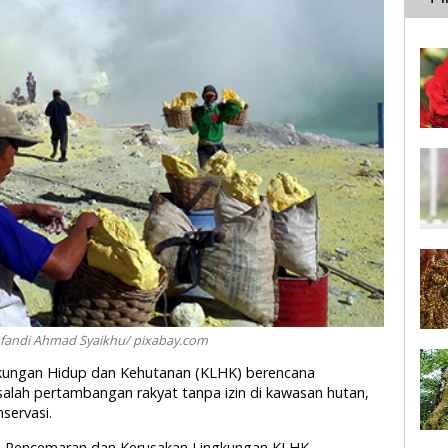
Afandi Ahmad Syaikhu/ pixabay.com
ngkungan Hidup dan Kehutanan (KLHK) berencana
lah pertambangan rakyat tanpa izin di kawasan hutan,
servasi.
ian Pencemaran dan Kerusakan Lingkungan KLHK