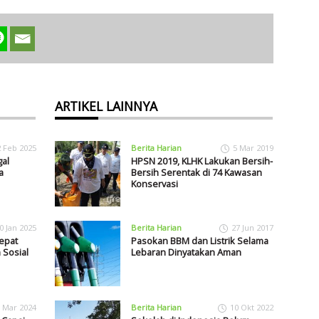
ARTIKEL LAINNYA
2 Feb 2025
Berita Harian
5 Mar 2019
gal
HPSN 2019, KLHK Lakukan Bersih-
a
Bersih Serentak di 74 Kawasan
Konservasi
0 Jan 2025
Berita Harian
27 Jun 2017
epat
Pasokan BBM dan Listrik Selama
 Sosial
Lebaran Dinyatakan Aman
 Mar 2024
Berita Harian
10 Okt 2022