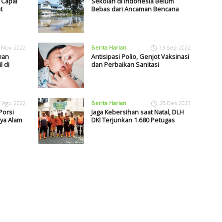
 Capai
Sekolah di Indonesia Belum
t
Bebas dari Ancaman Bencana
 Nov 2022
Berita Harian
13 Sep 2022
han
Antisipasi Polio, Genjot Vaksinasi
 di
dan Perbaikan Sanitasi
7 Agu 2022
Berita Harian
25 Des 2023
Porsi
Jaga Kebersihan saat Natal, DLH
ya Alam
DKI Terjunkan 1.680 Petugas