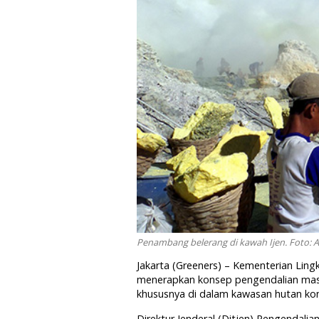
Penambang belerang di kawah Ijen. Foto: 
Jakarta (Greeners) – Kementerian Li
menerapkan konsep pengendalian masa
khususnya di dalam kawasan hutan kon
Direktur Jenderal (Ditjen) Pengendal