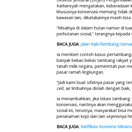
Karliansyah mengatakan, keberadaan k
khususnya konservasi memang tidak d
kawasan lain, dikatakannya masih bis
“Misalnya di dalam hutan namun di luar
perhutanan sosial,” terangnya kepada G
BACA JUGA:
Jalan Kaki Rembang-Sema
Ia memberi contoh kasus pertambangan
banyak bekas-bekas tambang rakyat ya
tanah milik negara, pemerintah pun me
pasar ramah lingkungan.
“Jadi kami buat sifatnya pasar yang r
cell
, air limbahnya diolah dengan baik, 
Ia menambahkan, jika lokasi tambang 
konservasi, nantinya akan menggunak
sosial ini, terusnya, masyarakat bisa 
penanaman kopi dan lain sejenisnya h
BACA JUGA:
Ratifikasi Konvensi Minam