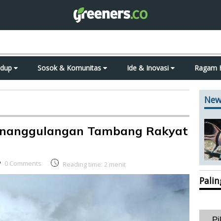
idup
Sosok & Komunitas
Ide & Inovasi
Ragam 
New
enanggulangan Tambang Rakyat
0 Comments
Reading time:
2
menit
Pali
Pi