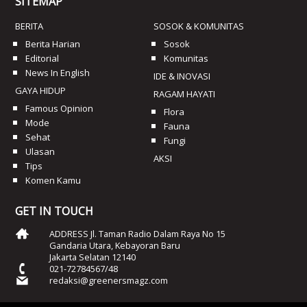
SITEMAP
BERITA
SOSOK & KOMUNITAS
Berita Harian
Sosok
Editorial
Komunitas
News In English
IDE & INOVASI
GAYA HIDUP
RAGAM HAYATI
Famous Opinion
Flora
Mode
Fauna
Sehat
Fungi
Ulasan
AKSI
Tips
Komen Kamu
GET IN TOUCH
ADDRESS Jl. Taman Radio Dalam Raya No 15
Gandaria Utara, Kebayoran Baru
Jakarta Selatan 12140
021-72784567/48
redaksi@greenersmagz.com