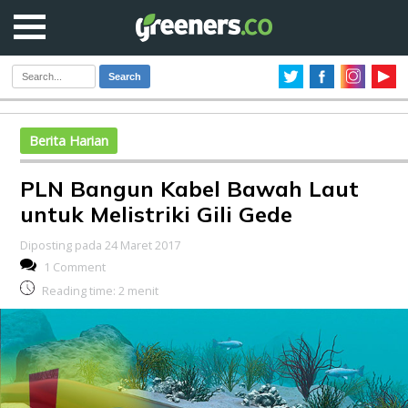
Search
Berita Harian
PLN Bangun Kabel Bawah Laut
untuk Melistriki Gili Gede
Diposting pada 24 Maret 2017
1 Comment
Reading time:
2
menit