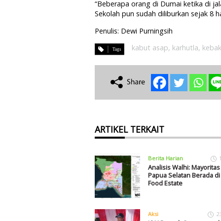
“Beberapa orang di Dumai ketika di ja
Sekolah pun sudah diliburkan sejak 8 hari
Penulis: Dewi Purningsih
kabut asap
,
karhutla
,
kebak
ARTIKEL TERKAIT
Berita Harian
Analisis Walhi: Mayoritas 
Papua Selatan Berada di
Food Estate
Aksi
2