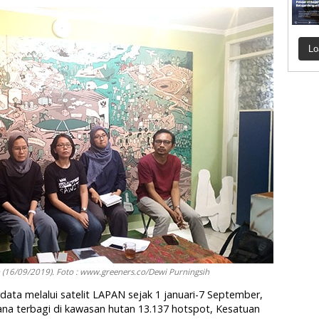
Lo
n (16/09/2019). Foto : www.greeners.co/Dewi Purningsih
data melalui satelit LAPAN sejak 1 januari-7 September,
mana terbagi di kawasan hutan 13.137 hotspot, Kesatuan