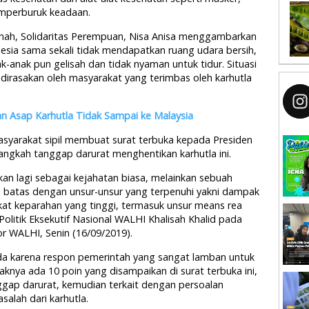
mperburuk keadaan.
nah, Solidaritas Perempuan, Nisa Anisa menggambarkan
esia sama sekali tidak mendapatkan ruang udara bersih,
k-anak pun gelisah dan tidak nyaman untuk tidur. Situasi
 dirasakan oleh masyarakat yang terimbas oleh karhutla
Asap Karhutla Tidak Sampai ke Malaysia
masyarakat sipil membuat surat terbuka kepada Presiden
ngkah tanggap darurat menghentikan karhutla ini.
kan lagi sebagai kejahatan biasa, melainkan sebuah
as batas dengan unsur-unsur yang terpenuhi yakni dampak
kat keparahan yang tinggi, termasuk unsur means rea
Politik Eksekutif Nasional WALHI Khalisah Khalid pada
or WALHI, Senin (16/09/2019).
ada karena respon pemerintah yang sangat lamban untuk
aknya ada 10 poin yang disampaikan di surat terbuka ini,
ggap darurat, kemudian terkait dengan persoalan
salah dari karhutla.