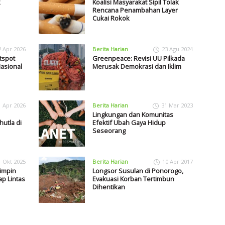
k
Koalisi Masyarakat Sipil Tolak
Rencana Penambahan Layer
Cukai Rokok
2 Apr 2026
Berita Harian
23 Agu 2024
tspot
Greenpeace: Revisi UU Pilkada
Nasional
Merusak Demokrasi dan Iklim
1 Apr 2026
Berita Harian
31 Mar 2023
Lingkungan dan Komunitas
hutla di
Efektif Ubah Gaya Hidup
Seseorang
1 Okt 2025
Berita Harian
10 Apr 2017
impin
Longsor Susulan di Ponorogo,
p Lintas
Evakuasi Korban Tertimbun
Dihentikan