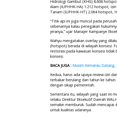
Hidrologi Gambut (KHG) 8.606 hotspo
Alam (IUPHHK-HA) 1.212 hotspot, Izi
Tanam (IUPHHK-HT) 2.064 hotspot, H
“Titik api ini juga muncul pada perusah
sebenarnya kalau penegakan hukumnya 
jeranya,” ujar Manajer Kampanye Ekse
Wahyu mengatakan overlay yang dilak
(hotspot) berada di wilayah konsesi. F
restorasi pada kawasan konsesi tida
konsesi.
BACA JUGA :
Musim Kemarau Datang, P
Kedua, harus ada upaya review izin da
terbakar berulang dari tahun ke tahun
dengan sikap pemerintah.
Sementara itu, wilayah yang saat ini m
selaku Direktur Eksekutif Daerah WALH
semakin memburuk. Sudah mencapai 4
untuk kualitas udaranya.