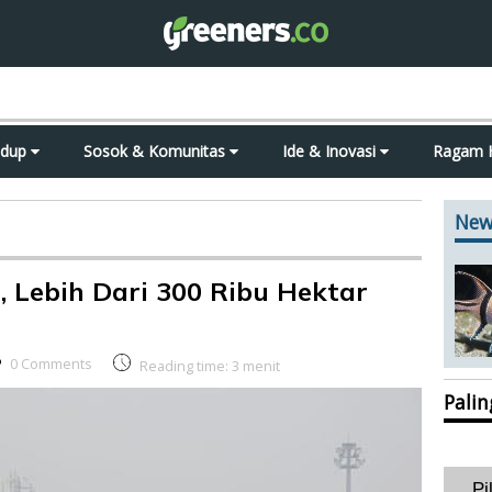
idup
Sosok & Komunitas
Ide & Inovasi
Ragam 
New
, Lebih Dari 300 Ribu Hektar
0 Comments
Reading time:
3
menit
Pali
Pi