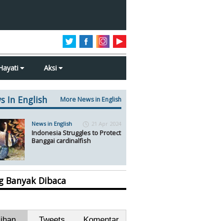
Hayati
Aksi
s In English
More News in English
News in English
21 Apr 2024
Indonesia Struggles to Protect
Banggai cardinalfish
ng Banyak Dibaca
lihan
Tweets
Komentar