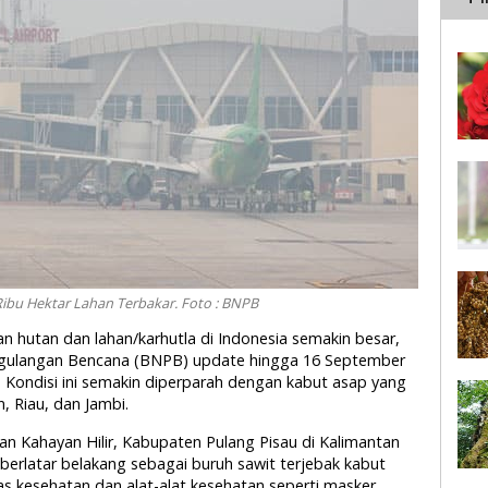
Ribu Hektar Lahan Terbakar. Foto : BNPB
n hutan dan lahan/karhutla di Indonesia semakin besar,
gulangan Bencana (BNPB) update hingga 16 September
r. Kondisi ini semakin diperparah dengan kabut asap yang
, Riau, dan Jambi.
an Kahayan Hilir, Kabupaten Pulang Pisau di Kalimantan
berlatar belakang sebagai buruh sawit terjebak kabut
as kesehatan dan alat-alat kesehatan seperti masker,