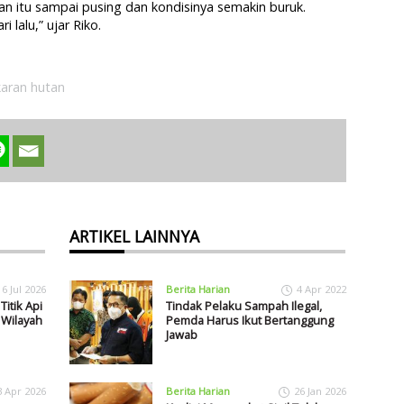
lan itu sampai pusing dan kondisinya semakin buruk.
 lalu,” ujar Riko.
aran hutan
ARTIKEL LAINNYA
16 Jul 2026
Berita Harian
4 Apr 2022
Titik Api
Tindak Pelaku Sampah Ilegal,
 Wilayah
Pemda Harus Ikut Bertanggung
Jawab
3 Apr 2026
Berita Harian
26 Jan 2026