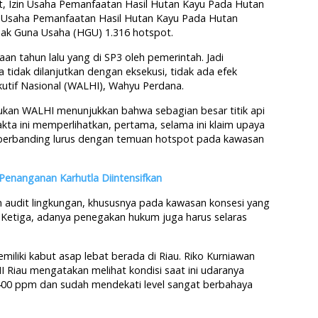
t, Izin Usaha Pemanfaatan Hasil Hutan Kayu Pada Hutan
n Usaha Pemanfaatan Hasil Hutan Kayu Pada Hutan
ak Guna Usaha (HGU) 1.316 hotspot.
aan tahun lalu yang di SP3 oleh pemerintah. Jadi
tidak dilanjutkan dengan eksekusi, tidak ada efek
kutif Nasional (WALHI), Wahyu Perdana.
ukan WALHI menunjukkan bahwa sebagian besar titik api
akta ini memperlihatkan, pertama, selama ini klaim upaya
k berbanding lurus dengan temuan hotspot pada kawasan
enanganan Karhutla Diintensifkan
n audit lingkungan, khususnya pada kawasan konsesi yang
. Ketiga, adanya penegakan hukum juga harus selaras
emiliki kabut asap lebat berada di Riau. Riko Kurniawan
I Riau mengatakan melihat kondisi saat ini udaranya
00 ppm dan sudah mendekati level sangat berbahaya