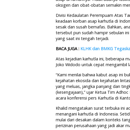
oksigen dan obat-obatan semakin me
Divisi Kedaulatan Perempuam Atas Ta
keadaan korban asap karhutla di Indon
sesak dan susah bernafas. Bahkan, ana
tersebut pun sudah hampir sebulan ini
yang saat ini tengah terjadi.
BACA JUGA :
KLHK dan BMKG Tegaskan 
Atas kejadian karhutla ini, beberapa 
Joko Widodo untuk cepat mengambil la
“Kami menilai bahwa kabut asap ini bu
kejahatan ekosida dan kejahatan lint
yang meluas, jangka panjang dan ting
(kesengajaan),” ujar Ketua Tim Adhoc 
acara konferensi pers Karhutla di Kant
Khalid mengatakan surat terbuka ini 
menangani karhutla di Indonesia. Setid
mulai dari desakan dalam konteks tan
perizinan perusahaan yang jadi akar ma