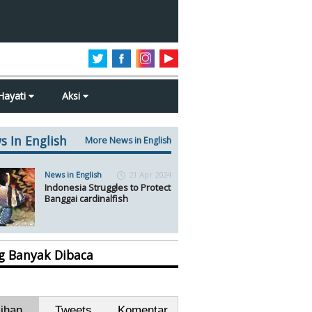
Hayati
Aksi
s In English
More News in English
News in English
21 Apr 2024
Indonesia Struggles to Protect
Banggai cardinalfish
ng Banyak Dibaca
lihan
Tweets
Komentar