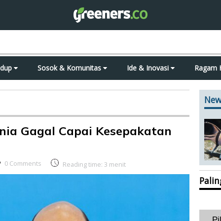
idup
Sosok & Komunitas
Ide & Inovasi
Ragam 
New
nia Gagal Capai Kesepakatan
0 Comments
Reading time:
3
menit
Pali
Pi