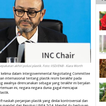
pakatan akhiri polusi plastik. Foto: IISD/ENB - Kiara Worth
an kelima dalam Intergovernmental Negotiating Committee
an internasional tentang plastik resmi berakhir pada
g awalnya direncanakan sebagai yang terakhir ini berjalan
temuan ini, negara-negara dunia gagal mencapai
astik.
ft
naskah perjanjian plastik yang dinilai kontroversial dan
 mandat dari Resolusi UNEA 5/14. Mandat itu bertujuan