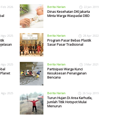
3 Feb 2026
Berita Harian
22 Jan 2019
Dinas Kesehatan DKI Jakarta
bal
Minta Warga Waspadai DBD
8 Agu 2025
Berita Harian
28 Apr 2022
tik
Program Pasar Bebas Plastik
ejelasan
Sasar Pasar Tradisional
5 Agu 2025
Berita Harian
3 Mar 2021
obal
Partisipasi Warga Kunci
 Planet
Kesuksesan Penanganan
Bencana
1 Agu 2025
Berita Harian
26 Sep 2019
Turun Hujan Di Area Karhutla,
Jumlah Titik Hotspot Mulai
Menurun