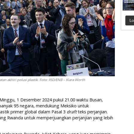
Lo
an akhiri polusi plastik. Foto: IISD/ENB – Kiara Worth
 Minggu, 1 Desember 2024 pukul 21.00 waktu Busan,
ebanyak 95 negara, mendukung Meksiko untuk
stik primer global dalam Pasal 3
draft
teks perjanjian.
ukung Rwanda untuk memperjuangkan perjanjian yang lebih