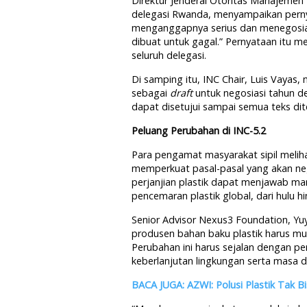
Direktur Jenderal Otoritas Manajemen
delegasi Rwanda, menyampaikan perny
menganggapnya serius dan menegosiasi
dibuat untuk gagal.” Pernyataan itu 
seluruh delegasi.
Di samping itu, INC Chair, Luis Vayas
sebagai
draft
untuk negosiasi tahun d
dapat disetujui sampai semua teks di
Peluang Perubahan di INC-5.2
Para pengamat masyarakat sipil melih
memperkuat pasal-pasal yang akan neg
perjanjian plastik dapat menjawab ma
pencemaran plastik global, dari hulu hin
Senior Advisor Nexus3 Foundation, Y
produsen bahan baku plastik harus mu
Perubahan ini harus sejalan dengan
keberlanjutan lingkungan serta masa 
BACA JUGA: AZWI: Polusi Plastik Tak 