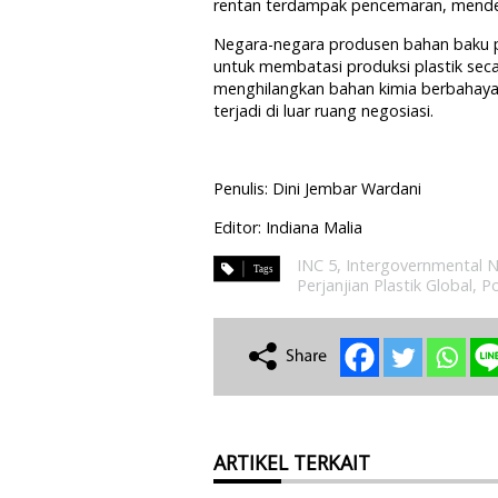
rentan terdampak pencemaran, mendesa
Negara-negara produsen bahan baku pl
untuk membatasi produksi plastik sec
menghilangkan bahan kimia berbahaya 
terjadi di luar ruang negosiasi.
Penulis: Dini Jembar Wardani
Editor: Indiana Malia
INC 5
,
Intergovernmental 
Perjanjian Plastik Global
,
Po
ARTIKEL TERKAIT