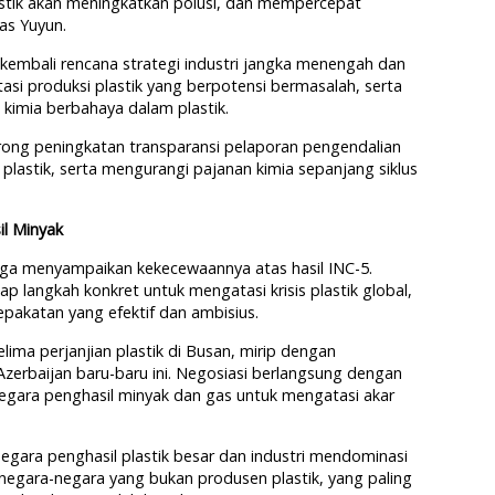
stik akan meningkatkan polusi, dan mempercepat
as Yuyun.
 kembali rencana strategi industri jangka menengah dan
si produksi plastik yang berpotensi bermasalah, serta
imia berbahaya dalam plastik.
orong peningkatan transparansi pelaporan pengendalian
i plastik, serta mengurangi pajanan kimia sepanjang siklus
l Minyak
juga menyampaikan kekecewaannya atas hasil INC-5.
p langkah konkret untuk mengatasi krisis plastik global,
pakatan yang efektif dan ambisius.
ima perjanjian plastik di Busan, mirip dengan
Azerbaijan baru-baru ini. Negosiasi berlangsung dengan
egara penghasil minyak dan gas untuk mengatasi akar
egara penghasil plastik besar dan industri mendominasi
n, negara-negara yang bukan produsen plastik, yang paling