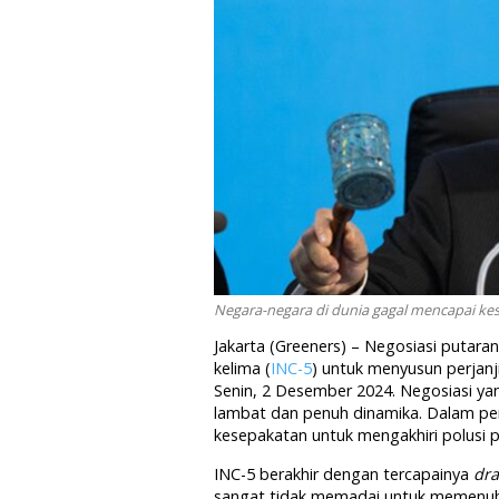
Negara-negara di dunia gagal mencapai kese
Jakarta (Greeners) – Negosiasi putar
kelima (
INC-5
) untuk menyusun perjanji
Senin, 2 Desember 2024. Negosiasi yan
lambat dan penuh dinamika. Dalam per
kesepakatan untuk mengakhiri polusi pl
INC-5 berakhir dengan tercapainya
dra
sangat tidak memadai untuk memenuhi