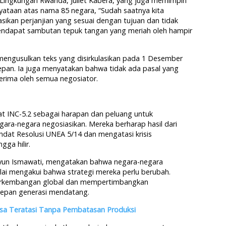
 Lingkungan Rwanda, Juliet Kabera, yang juga memimpin
ataan atas nama 85 negara, “Sudah saatnya kita
kan perjanjian yang sesuai dengan tujuan dan tidak
mendapat sambutan tepuk tangan yang meriah oleh hampir
, mengusulkan teks yang disirkulasikan pada 1 Desember
epan. Ia juga menyatakan bahwa tidak ada pasal yang
terima oleh semua negosiator.
at INC-5.2 sebagai harapan dan peluang untuk
ara-negara negosiasikan. Mereka berharap hasil dari
ndat Resolusi UNEA 5/14 dan mengatasi krisis
gga hilir.
uyun Ismawati, mengatakan bahwa negara-negara
lai mengakui bahwa strategi mereka perlu berubah.
 perkembangan global dan mempertimbangkan
depan generasi mendatang.
Bisa Teratasi Tanpa Pembatasan Produksi