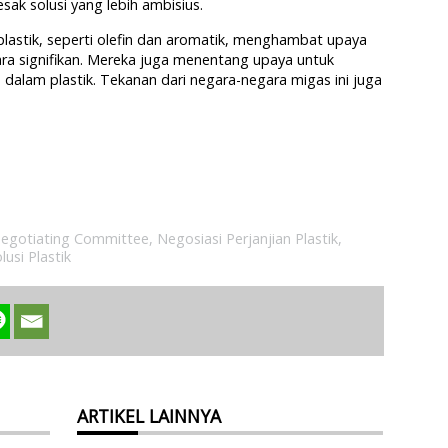
k solusi yang lebih ambisius.
astik, seperti olefin dan aromatik, menghambat upaya
ara signifikan. Mereka juga menentang upaya untuk
dalam plastik. Tekanan dari negara-negara migas ini juga
Negotiating Committee
,
Negosiasi Perjanjian Plastik
,
lusi Plastik
ARTIKEL LAINNYA