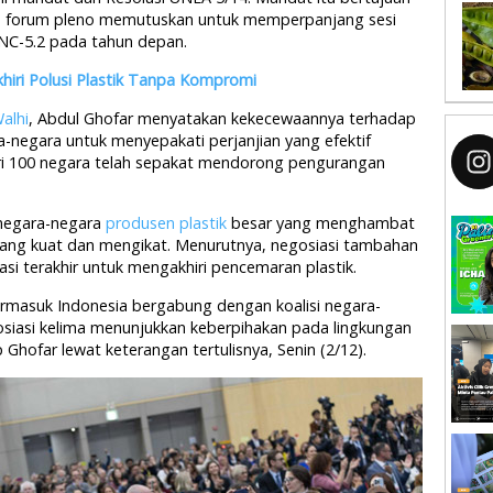
il, forum pleno memutuskan untuk memperpanjang sesi
NC-5.2 pada tahun depan.
hiri Polusi Plastik Tanpa Kompromi
alhi
, Abdul Ghofar menyatakan kekecewaannya terhadap
ra-negara untuk menyepakati perjanjian yang efektif
ari 100 negara telah sepakat mendorong pengurangan
 negara-negara
produsen plastik
besar yang menghambat
yang kuat dan mengikat. Menurutnya, negosiasi tambahan
si terakhir untuk mengakhiri pencemaran plastik.
ermasuk Indonesia bergabung dengan koalisi negara-
osiasi kelima menunjukkan keberpihakan pada lingkungan
Ghofar lewat keterangan tertulisnya, Senin (2/12).