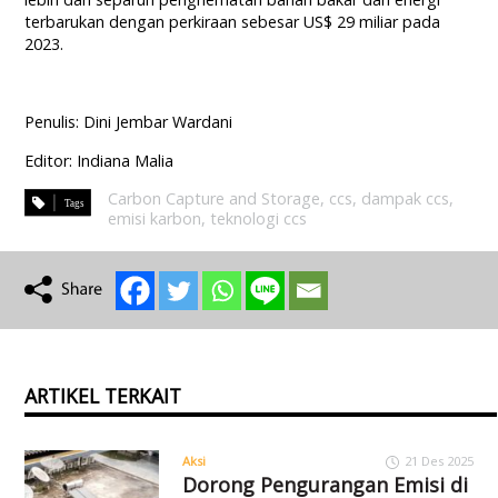
terbarukan dengan perkiraan sebesar US$ 29 miliar pada
2023.
Penulis: Dini Jembar Wardani
Editor: Indiana Malia
Carbon Capture and Storage
,
ccs
,
dampak ccs
,
emisi karbon
,
teknologi ccs
ARTIKEL TERKAIT
Aksi
21 Des 2025
Dorong Pengurangan Emisi di