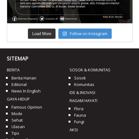
Follow on Instagram
Load More
SITEMAP
BERITA
SOSOK & KOMUNITAS
Berita Harian
Sosok
Editorial
Komunitas
News In English
IDE & INOVASI
GAYA HIDUP
RAGAM HAYATI
Famous Opinion
Flora
Mode
Fauna
Sehat
Fungi
Ulasan
AKSI
Tips