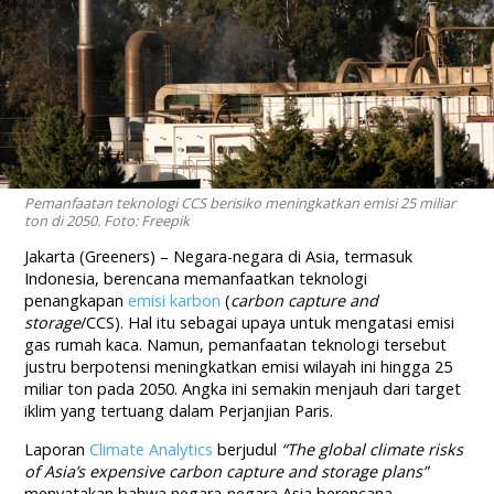
Pemanfaatan teknologi CCS berisiko meningkatkan emisi 25 miliar
ton di 2050. Foto: Freepik
Jakarta (Greeners) – Negara-negara di Asia, termasuk
Indonesia, berencana memanfaatkan teknologi
penangkapan
emisi karbon
(
carbon capture and
storage
/CCS). Hal itu sebagai upaya untuk mengatasi emisi
gas rumah kaca. Namun, pemanfaatan teknologi tersebut
justru berpotensi meningkatkan emisi wilayah ini hingga 25
miliar ton pada 2050. Angka ini semakin menjauh dari target
iklim yang tertuang dalam Perjanjian Paris.
Laporan
Climate Analytics
berjudul
“The global climate risks
of Asia’s expensive carbon capture and storage plans”
menyatakan bahwa negara-negara Asia berencana