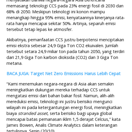
memasang teknologi CCS pada 23% energi fosil di 2030 dan
68% di 2050. Meskipun teknologi ini konon mampu
menangkap hingga 95% emisi, kenyataannya kinerjanya rata-
rata hanya mencapai sekitar 50%. Artinya, separuh emisi
tersebut tetap lepas ke atmosfer.
Akibatnya, pemanfaatan CCS justru berpotensi menciptakan
emisi ekstra sebesar 24,9 Giga Ton CO2 ekuivalen. Jumlah
tersebut setara 24,9 miliar ton pada tahun 2050, yang terdiri
dari 21,9 Giga Ton karbon dioksida (CO2) dan 3 Giga Ton
metana.
BACA JUGA: Target Net Zero Emissions Harus Lebih Cepat
“Kami menemukan negara-negara di Asia akan semakin
meningkatkan dukungan mereka terhadap CCS untuk
mengatasi emisi dari bahan bakar fosil. Namun, alih-alih
mereduksi emisi, teknologi ini justru berisiko mengunci
wilayah ini pada ketergantungan energi fosil, meningkatkan
biaya
stranded asset
, serta berisiko bagi upaya global
mencapai batas pemanasan iklim 1,5 derajat Celcius,” kata
James Bowen, Analis Climate Analytics dalam keterangan
tertulisnya, Senin (20/10).