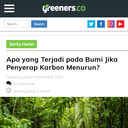
Search
Berita Harian
Apa yang Terjadi pada Bumi Jika
Penyerap Karbon Menurun?
Diposting pada 4 November 2024
0 Comments
Reading time:
3
menit