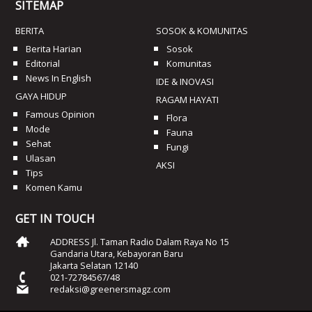
SITEMAP
BERITA
SOSOK & KOMUNITAS
Berita Harian
Sosok
Editorial
Komunitas
News In English
IDE & INOVASI
GAYA HIDUP
RAGAM HAYATI
Famous Opinion
Flora
Mode
Fauna
Sehat
Fungi
Ulasan
AKSI
Tips
Komen Kamu
GET IN TOUCH
ADDRESS Jl. Taman Radio Dalam Raya No 15
Gandaria Utara, Kebayoran Baru
Jakarta Selatan 12140
021-72784567/48
redaksi@greenersmagz.com