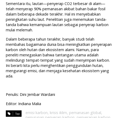
Sementara itu, lautan—penyerap CO2 terbesar di alam—
telah menyerap 90% pemanasan akibat bahan bakar fosil
dalam beberapa dekade terakhir. Hal ini menyebabkan
peningkatan suhu laut. Penelitian juga menemukan tanda-
tanda bahwa kemampuan lautan sebagai penyerap karbon
mulai melemah.
Dalam beberapa tahun terakhir, banyak studi telah
membahas bagaimana dunia bisa meningkatkan penyerapan
karbon oleh hutan dan ekosistem alami. Namun, para
peneliti menegaskan bahwa tantangan utama adalah
melindungi tempat-tempat yang sudah menyimpan karbon.
Ini berarti kita perlu menghentikan penggundulan hutan,
mengurangi emisi, dan menjaga kesehatan ekosistem yang
ada.
Penulis: Dini Jembar Wardani
Editor: Indiana Malia
emisi karbon
,
krisis iklim
,
pemanasan global
,
penurunan penyerap karbon
,
penyerapan karbon
,