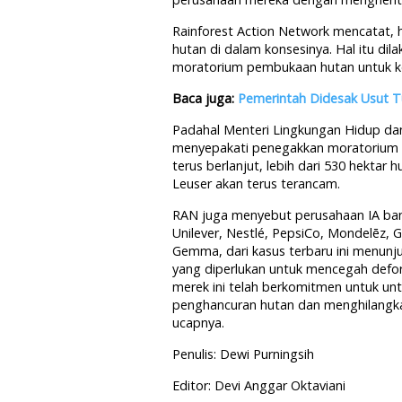
Rainforest Action Network mencatat, h
hutan di dalam konsesinya. Hal itu di
moratorium pembukaan hutan untuk ke
Baca juga:
Pemerintah Didesak Usut 
Padahal Menteri Lingkungan Hidup da
menyepakati penegakkan moratorium d
terus berlanjut, lebih dari 530 hektar
Leuser akan terus terancam.
RAN juga menyebut perusahaan IA bany
Unilever, Nestlé, PepsiCo, Mondelēz, G
Gemma, dari kasus terbaru ini menun
yang diperlukan untuk mencegah defor
merek ini telah berkomitmen untuk u
penghancuran hutan dan menghilangkan
ucapnya.
Penulis: Dewi Purningsih
Editor: Devi Anggar Oktaviani