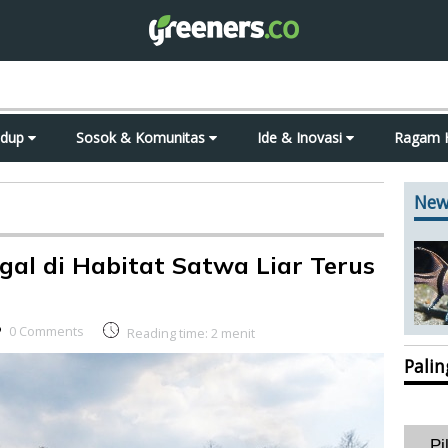
idup
Sosok & Komunitas
Ide & Inovasi
Ragam 
New
al di Habitat Satwa Liar Terus
0 Comments
Reading time:
2
menit
Pali
Pi