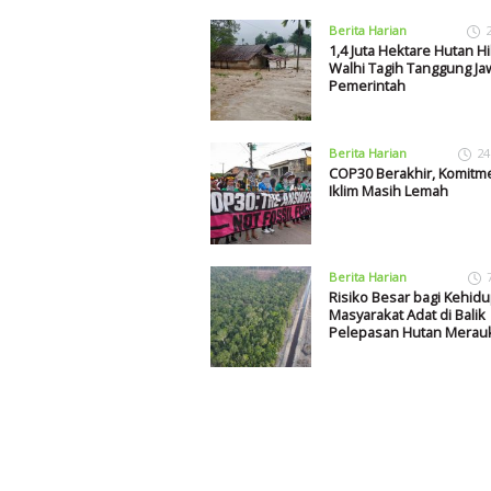
Berita Harian
1,4 Juta Hektare Hutan Hi
Walhi Tagih Tanggung J
Pemerintah
Berita Harian
24
COP30 Berakhir, Komitm
Iklim Masih Lemah
Berita Harian
Risiko Besar bagi Kehid
Masyarakat Adat di Balik
Pelepasan Hutan Merau