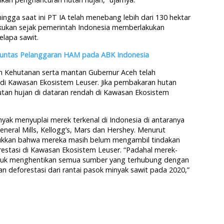
ingga saat ini PT IA telah menebang lebih dari 130 hektar
lakukan sejak pemerintah Indonesia memberlakukan
lapa sawit.
Tuntas Pelanggaran HAM pada ABK Indonesia
n Kehutanan serta mantan Gubernur Aceh telah
i Kawasan Ekosistem Leuser. Jika pembakaran hutan
 hutan hujan di dataran rendah di Kawasan Ekosistem
ak menyuplai merek terkenal di Indonesia di antaranya
eneral Mills, Kellogg’s, Mars dan Hershey. Menurut
jukkan bahwa mereka masih belum mengambil tindakan
estasi di Kawasan Ekosistem Leuser. “Padahal merek-
ntuk menghentikan semua sumber yang terhubung dengan
 deforestasi dari rantai pasok minyak sawit pada 2020,”