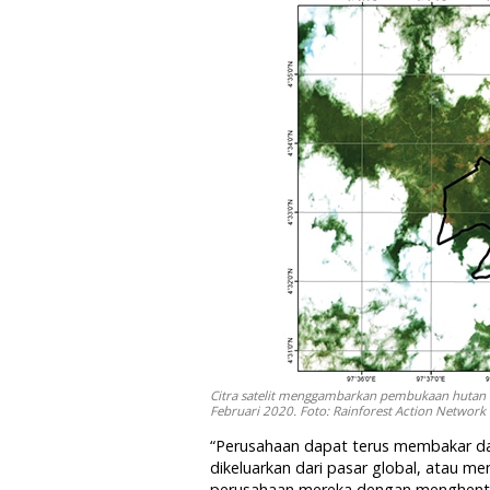
Citra satelit menggambarkan pembukaan hutan 
Februari 2020. Foto: Rainforest Action Network 
“Perusahaan dapat terus membakar d
dikeluarkan dari pasar global, atau 
perusahaan mereka dengan menghentik