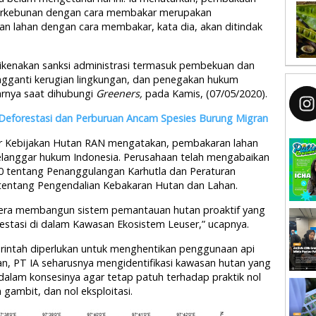
 perkebunan dengan cara membakar merupakan
n lahan dengan cara membakar, kata dia, akan ditindak
ikenakan sanksi administrasi termasuk pembekuan dan
ngganti kerugian lingkungan, dan penegakan hukum
arnya saat dihubungi
Greeners,
pada Kamis, (07/05/2020).
 Deforestasi dan Perburuan Ancam Spesies Burung Migran
tur Kebijakan Hutan RAN mengatakan, pembakaran lahan
melanggar hukum Indonesia. Perusahaan telah mengabaikan
0 tentang Penanggulangan Karhutla dan Peraturan
tentang Pengendalian Kebakaran Hutan dan Lahan.
egera membangun sistem pemantauan hutan proaktif yang
stasi di dalam Kawasan Ekosistem Leuser,” ucapnya.
rintah diperlukan untuk menghentikan penggunaan api
, PT IA seharusnya mengidentifikasi kawasan hutan yang
 dalam konsesinya agar tetap patuh terhadap praktik nol
gambit, dan nol eksploitasi.