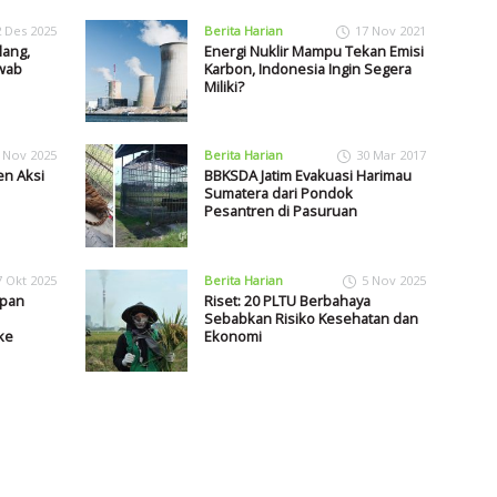
2 Des 2025
Berita Harian
17 Nov 2021
lang,
Energi Nuklir Mampu Tekan Emisi
awab
Karbon, Indonesia Ingin Segera
Miliki?
 Nov 2025
Berita Harian
30 Mar 2017
en Aksi
BBKSDA Jatim Evakuasi Harimau
Sumatera dari Pondok
Pesantren di Pasuruan
7 Okt 2025
Berita Harian
5 Nov 2025
upan
Riset: 20 PLTU Berbahaya
Sebabkan Risiko Kesehatan dan
ke
Ekonomi