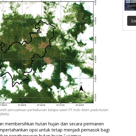
Lo
oleh perusahaan perkebunan kelapa sawit PT Indo Alam pada bulan
(RAN).
an membersihkan hutan hujan dan secara permanen
mempertahankan opsi untuk tetap menjadi pemasok bagi
an penghancuran hutan hujan,” ujarnya.