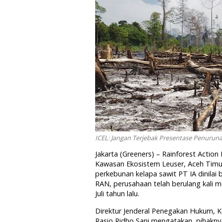
ICEL: Jangan Terjebak Presentase Penurunan
Jakarta (Greeners) – Rainforest Actio
Kawasan Ekosistem Leuser, Aceh Timur
perkebunan kelapa sawit PT IA dinilai
RAN, perusahaan telah berulang kali me
Juli tahun lalu.
Direktur Jenderal Penegakan Hukum, 
Rasio Ridho Sani mengatakan, pihakny