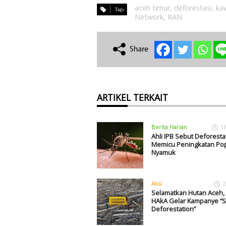
aceh timur
,
deforestasi
,
ka
Network
,
RAN
ARTIKEL TERKAIT
Berita Harian
1
Ahli IPB Sebut Deforesta
Memicu Peningkatan Pop
Nyamuk
Aksi
2
Selamatkan Hutan Aceh,
HAkA Gelar Kampanye “S
Deforestation”