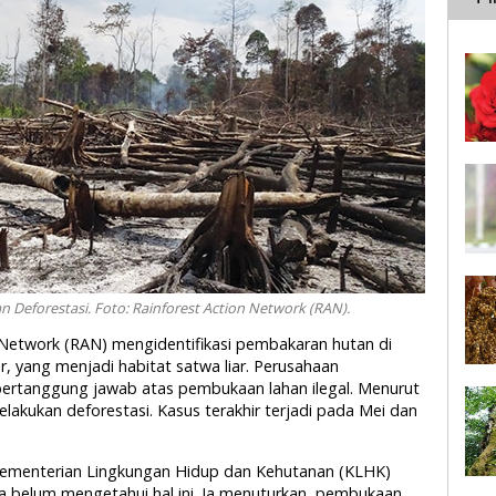
 Deforestasi. Foto: Rainforest Action Network (RAN).
n Network (RAN) mengidentifikasi pembakaran hutan di
, yang menjadi habitat satwa liar. Perusahaan
 bertanggung jawab atas pembukaan lahan ilegal. Menurut
lakukan deforestasi. Kasus terakhir terjadi pada Mei dan
Kementerian Lingkungan Hidup dan Kehutanan (KLHK)
a belum mengetahui hal ini. Ia menuturkan, pembukaan