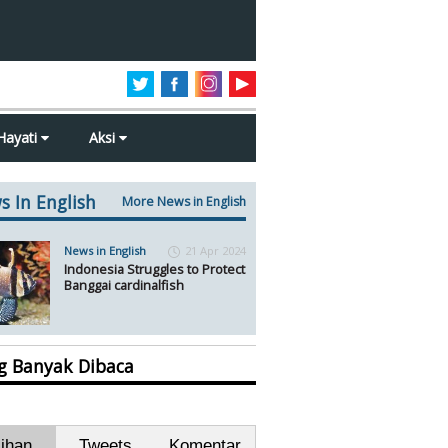
Hayati
Aksi
s In English
More News in English
News in English
21 Apr 2024
Indonesia Struggles to Protect
Banggai cardinalfish
ng Banyak Dibaca
lihan
Tweets
Komentar