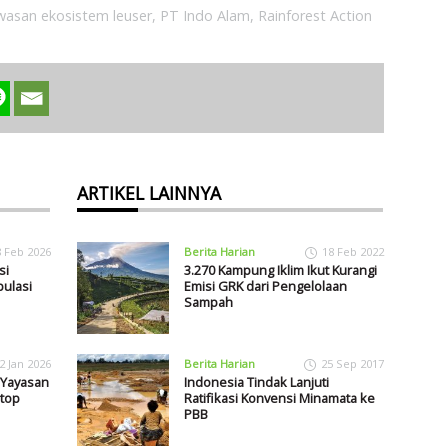
wasan ekosistem leuser
,
PT Indo Alam
,
Rainforest Action
ARTIKEL LAINNYA
8 Feb 2026
Berita Harian
18 Feb 2022
si
3.270 Kampung Iklim Ikut Kurangi
ulasi
Emisi GRK dari Pengelolaan
Sampah
2 Jan 2026
Berita Harian
25 Sep 2017
 Yayasan
Indonesia Tindak Lanjuti
top
Ratifikasi Konvensi Minamata ke
PBB