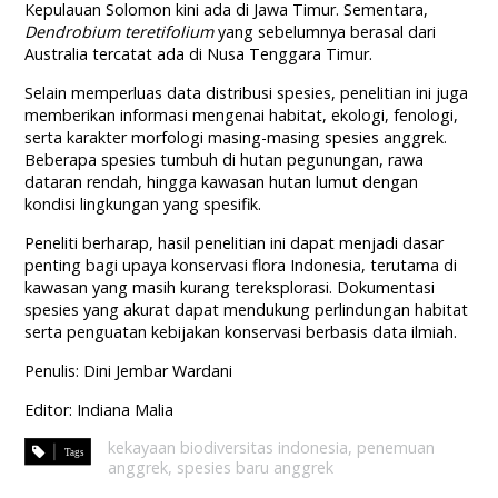
Kepulauan Solomon kini ada di Jawa Timur. Sementara,
Dendrobium teretifolium
yang sebelumnya berasal dari
Australia tercatat ada di Nusa Tenggara Timur.
Selain memperluas data distribusi spesies, penelitian ini juga
memberikan informasi mengenai habitat, ekologi, fenologi,
serta karakter morfologi masing-masing spesies anggrek.
Beberapa spesies tumbuh di hutan pegunungan, rawa
dataran rendah, hingga kawasan hutan lumut dengan
kondisi lingkungan yang spesifik.
Peneliti berharap, hasil penelitian ini dapat menjadi dasar
penting bagi upaya konservasi flora Indonesia, terutama di
kawasan yang masih kurang tereksplorasi. Dokumentasi
spesies yang akurat dapat mendukung perlindungan habitat
serta penguatan kebijakan konservasi berbasis data ilmiah.
Penulis: Dini Jembar Wardani
Editor: Indiana Malia
kekayaan biodiversitas indonesia
,
penemuan
anggrek
,
spesies baru anggrek