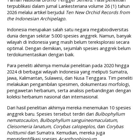
terpublikasi dalam jurnal Lankesteriana volume 26 (1) tahun
2026 melalui artikel berjudul
Ten New Orchid Records from
the Indonesian Archipelago.
Indonesia merupakan salah satu negara megabiodiversitas
dunia dengan sekitar 5.000 spesies anggrek. Namun, banyak
wilayah di Indonesia yang masih belum tereksplorasi secara
optimal. Dengan demikian, sejumlah spesies anggrek belum
terdokumentasikan dengan baik.
Para peneliti akhirnya memulai penelitian pada 2020 hingga
2024 di berbagai wilayah Indonesia yang meliputi Sumatra,
Jawa, Kalimantan, Sulawesi, dan Nusa Tenggara. Tim peneliti
melakukan pengambilan spesimen, dokumentasi morfologi,
pengawetan herbarium, serta analisis perbandingan dengan
koleksi herbarium nasional dan internasional.
Dari hasil penelitian akhirnya mereka menemukan 10 spesies
anggrek baru. Spesies tersebut terdiri dari
Bulbophyllum
nematocaulon, Bulbophyllum sanguineomaculatum,
Cleisomeria lanatum, Corybas calopeplos,
dan
Corybas
holttumii
dari Sumatra. Kemudian, mereka juga
mengidentifikasi spesies
Acanthophippium