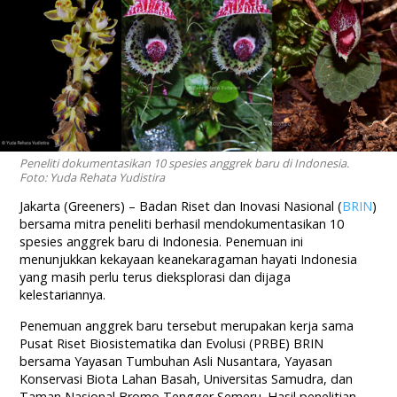
Peneliti dokumentasikan 10 spesies anggrek baru di Indonesia.
Foto: Yuda Rehata Yudistira
Jakarta (Greeners) –
Badan Riset dan Inovasi Nasional (
BRIN
)
bersama mitra peneliti berhasil mendokumentasikan 10
spesies anggrek baru di Indonesia. Penemuan ini
menunjukkan kekayaan keanekaragaman hayati Indonesia
yang masih perlu terus dieksplorasi dan dijaga
kelestariannya.
Penemuan anggrek baru tersebut merupakan kerja sama
Pusat Riset Biosistematika dan Evolusi (PRBE) BRIN
bersama Yayasan Tumbuhan Asli Nusantara, Yayasan
Konservasi Biota Lahan Basah, Universitas Samudra, dan
Taman Nasional Bromo Tengger Semeru. Hasil penelitian