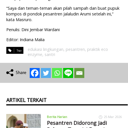
“Saya dan teman-teman akan pilah sampah dan buat pupuk
kompos di pondok pesantren Jalaludin Arumi setelah ini,”
kata Masruro.
Penulis: Dini Jembar Wardani
Editor: Indiana Malia
edukasi lingkungan
,
pesantren
,
praktik eco
enzyme
,
santri
ARTIKEL TERKAIT
Berita Harian
25 Mar 2026
Pesantren Didorong Jadi