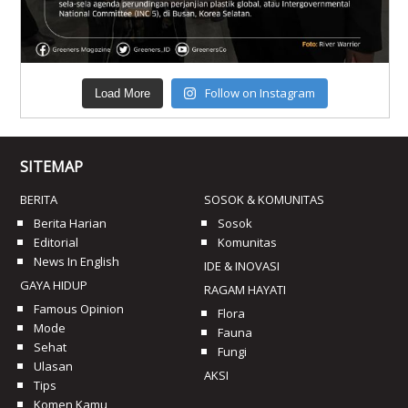
Follow on Instagram
Load More
SITEMAP
BERITA
SOSOK & KOMUNITAS
Berita Harian
Sosok
Editorial
Komunitas
News In English
IDE & INOVASI
GAYA HIDUP
RAGAM HAYATI
Famous Opinion
Flora
Mode
Fauna
Sehat
Fungi
Ulasan
AKSI
Tips
Komen Kamu