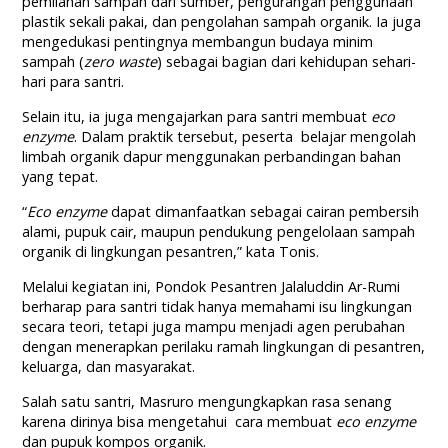
pemilahan sampah dari sumber, pengurangan penggunaan
plastik sekali pakai, dan pengolahan sampah organik. Ia juga
mengedukasi pentingnya membangun budaya minim
sampah (
zero waste
) sebagai bagian dari kehidupan sehari-
hari para santri.
Selain itu, ia juga mengajarkan para santri membuat
eco
enzyme
. Dalam praktik tersebut, peserta belajar mengolah
limbah organik dapur menggunakan perbandingan bahan
yang tepat.
“
Eco enzyme
dapat dimanfaatkan sebagai cairan pembersih
alami, pupuk cair, maupun pendukung pengelolaan sampah
organik di lingkungan pesantren,” kata Tonis.
Melalui kegiatan ini, Pondok Pesantren Jalaluddin Ar-Rumi
berharap para santri tidak hanya memahami isu lingkungan
secara teori, tetapi juga mampu menjadi agen perubahan
dengan menerapkan perilaku ramah lingkungan di pesantren,
keluarga, dan masyarakat.
Salah satu santri, Masruro mengungkapkan rasa senang
karena dirinya bisa mengetahui cara membuat
eco enzyme
dan pupuk kompos organik.