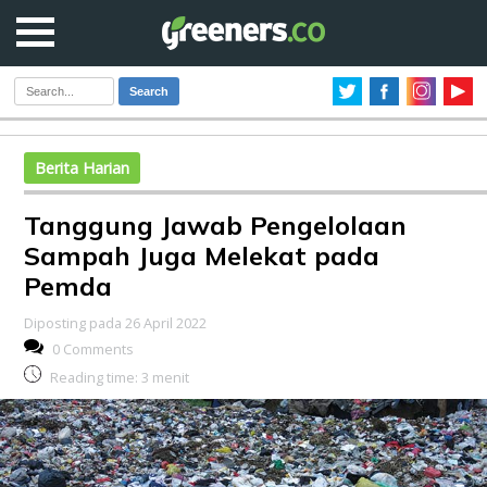
Search
Berita Harian
Tanggung Jawab Pengelolaan
Sampah Juga Melekat pada
Pemda
Diposting pada 26 April 2022
0 Comments
Reading time:
3
menit