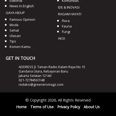
Editorial
Komunitas
News In English
IDE & INOVASI
GAYA HIDUP
RAGAM HAYATI
Famous Opinion
Flora
Mode
Fauna
Sehat
Fungi
Ulasan
AKSI
Tips
Komen Kamu
GET IN TOUCH
ADDRESS Jl. Taman Radio Dalam Raya No 15
Gandaria Utara, Kebayoran Baru
Jakarta Selatan 12140
021-72784567/48
redaksi@greenersmagz.com
© Copyright 2026, All Rights Reserved
Home
Terms of Use
Privacy Policy
About Us