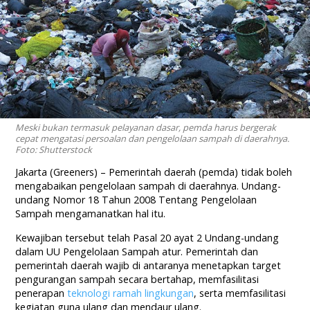
Meski bukan termasuk pelayanan dasar, pemda harus bergerak
cepat mengatasi persoalan dan pengelolaan sampah di daerahnya.
Foto: Shutterstock
Jakarta (Greeners) – Pemerintah daerah (pemda) tidak boleh
mengabaikan pengelolaan sampah di daerahnya. Undang-
undang Nomor 18 Tahun 2008 Tentang Pengelolaan
Sampah mengamanatkan hal itu.
Kewajiban tersebut telah Pasal 20 ayat 2 Undang-undang
dalam UU Pengelolaan Sampah atur. Pemerintah dan
pemerintah daerah wajib di antaranya menetapkan target
pengurangan sampah secara bertahap, memfasilitasi
penerapan
teknologi ramah lingkungan
, serta memfasilitasi
kegiatan guna ulang dan mendaur ulang.