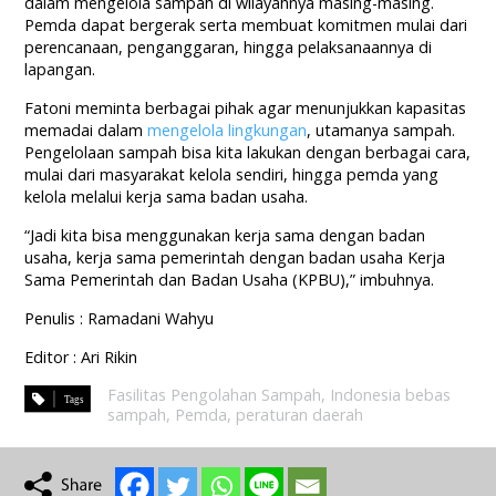
dalam mengelola sampah di wilayahnya masing-masing.
Pemda dapat bergerak serta membuat komitmen mulai dari
perencanaan, penganggaran, hingga pelaksanaannya di
lapangan.
Fatoni meminta berbagai pihak agar menunjukkan kapasitas
memadai dalam
mengelola lingkungan
, utamanya sampah.
Pengelolaan sampah bisa kita lakukan dengan berbagai cara,
mulai dari masyarakat kelola sendiri, hingga pemda yang
kelola melalui kerja sama badan usaha.
“Jadi kita bisa menggunakan kerja sama dengan badan
usaha, kerja sama pemerintah dengan badan usaha Kerja
Sama Pemerintah dan Badan Usaha (KPBU),” imbuhnya.
Penulis : Ramadani Wahyu
Editor : Ari Rikin
Fasilitas Pengolahan Sampah
,
Indonesia bebas
sampah
,
Pemda
,
peraturan daerah