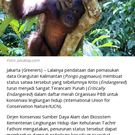
Foto: pixabay.com
Jakarta (Greeners) – Lalainya pendataan dan pemasukan
data Orangutan Kalimantan (
Pongo pygmaeus
) membuat
status satwa tersebut yang sebelumnya Kritis (
Endangered
)
turun menjadi Sangat Terancam Punah (
Critically
Endangered
) dalam daftar merah Organisasi PBB untuk
konservasi lingkungan hidup (International Union for
Conservation Nature/IUCN).
Dirjen Konservasi Sumber Daya Alam dan Ekosistem
Kementerian Lingkungan Hidup dan Kehutanan Tachrir
Fathoni mengatakan, penurunan status tersebut dapat
memberikan dampak psikologis kepada masyarakat