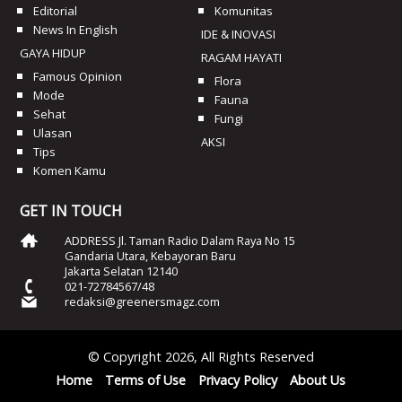
Editorial
Komunitas
News In English
IDE & INOVASI
GAYA HIDUP
RAGAM HAYATI
Famous Opinion
Flora
Mode
Fauna
Sehat
Fungi
Ulasan
AKSI
Tips
Komen Kamu
GET IN TOUCH
ADDRESS Jl. Taman Radio Dalam Raya No 15
Gandaria Utara, Kebayoran Baru
Jakarta Selatan 12140
021-72784567/48
redaksi@greenersmagz.com
© Copyright 2026, All Rights Reserved
Home
Terms of Use
Privacy Policy
About Us