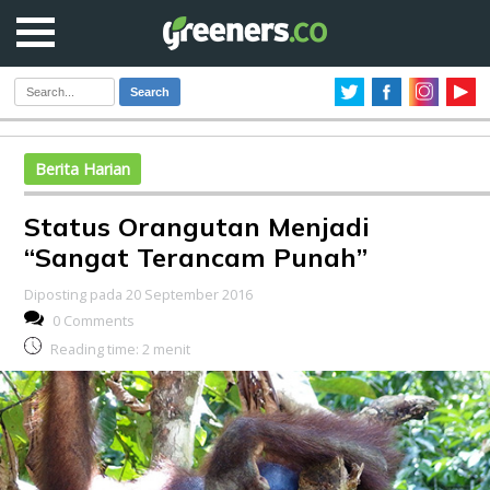
Search
Berita Harian
Status Orangutan Menjadi
“Sangat Terancam Punah”
Diposting pada 20 September 2016
0 Comments
Reading time:
2
menit