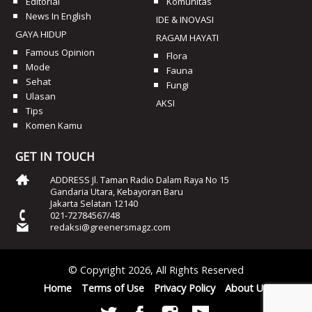
Editorial
Komunitas
News In English
IDE & INOVASI
GAYA HIDUP
RAGAM HAYATI
Famous Opinion
Flora
Mode
Fauna
Sehat
Fungi
Ulasan
AKSI
Tips
Komen Kamu
GET IN TOUCH
ADDRESS Jl. Taman Radio Dalam Raya No 15
Gandaria Utara, Kebayoran Baru
Jakarta Selatan 12140
021-72784567/48
redaksi@greenersmagz.com
© Copyright 2026, All Rights Reserved
Home
Terms of Use
Privacy Policy
About Us