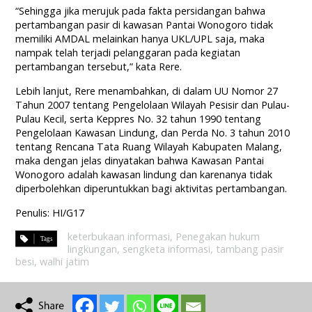
“Sehingga jika merujuk pada fakta persidangan bahwa
pertambangan pasir di kawasan Pantai Wonogoro tidak
memiliki AMDAL melainkan hanya UKL/UPL saja, maka
nampak telah terjadi pelanggaran pada kegiatan
pertambangan tersebut,” kata Rere.
Lebih lanjut, Rere menambahkan, di dalam UU Nomor 27
Tahun 2007 tentang Pengelolaan Wilayah Pesisir dan Pulau-
Pulau Kecil, serta Keppres No. 32 tahun 1990 tentang
Pengelolaan Kawasan Lindung, dan Perda No. 3 tahun 2010
tentang Rencana Tata Ruang Wilayah Kabupaten Malang,
maka dengan jelas dinyatakan bahwa Kawasan Pantai
Wonogoro adalah kawasan lindung dan karenanya tidak
diperbolehkan diperuntukkan bagi aktivitas pertambangan.
Penulis: HI/G17
keterbukaan informasi
,
Penegakan hukum
lingkungan
,
sengketa informasi
,
tambang pasir
besi
,
walhi jatim