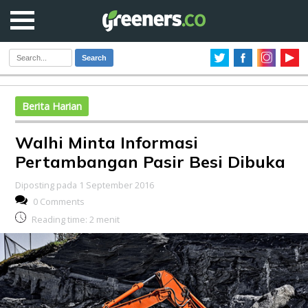
Search
Berita Harian
Walhi Minta Informasi
Pertambangan Pasir Besi Dibuka
Diposting pada 1 September 2016
0 Comments
Reading time:
2
menit