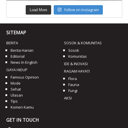
Follow on Instagram
Load More
SITEMAP
BERITA
SOSOK & KOMUNITAS
Berita Harian
Sosok
Editorial
Komunitas
News In English
IDE & INOVASI
GAYA HIDUP
RAGAM HAYATI
Famous Opinion
Flora
Mode
Fauna
Sehat
Fungi
Ulasan
AKSI
Tips
Komen Kamu
GET IN TOUCH