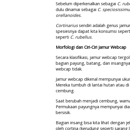
Sebelum diperkenalkan sebagai
C. rub
dulu dinamai sebagai
C. speciosissimus
orellanoides.
Cortinarius
sendiri adalah genus jamu
spesiesnya dapat kita konsumsi seper
seperti
C. rubellus.
Morfologi dan Ciri-Ciri Jamur Webcap
Secara klasifikasi, jamur webcap tergol
bagian payung, batang, dan insangnya.
webcap tidak.
Jamur webcap dikenal mempunyai ukur
Mereka tumbuh di lantai hutan atau d
cembung.
Saat berubah menjadi cembung, warna
Permukaan payungnya mempunyai diamet
bersisik.
Bagian insang bisa kita lihat dengan je
oleh cortina (kerudung seperti sarang