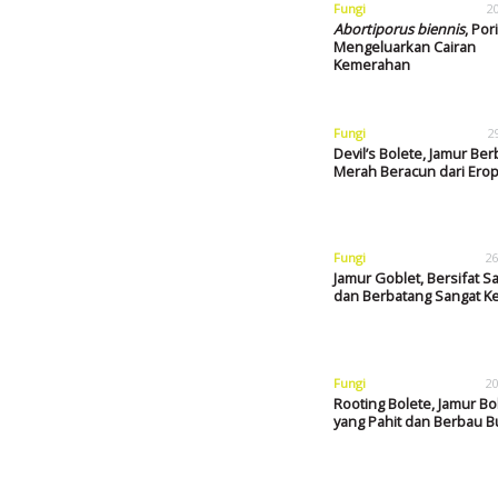
Fungi
2
Abortiporus biennis
, Por
Mengeluarkan Cairan
Kemerahan
Fungi
2
Devil’s Bolete, Jamur Be
Merah Beracun dari Ero
Fungi
26
Jamur Goblet, Bersifat S
dan Berbatang Sangat K
Fungi
20
Rooting Bolete, Jamur B
yang Pahit dan Berbau 