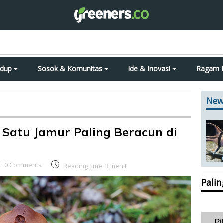
idup
Sosok & Komunitas
Ide & Inovasi
Ragam 
New
Satu Jamur Paling Beracun di
0 Comments
Reading time:
3
menit
Pali
Pi