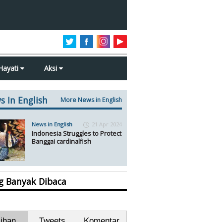
Hayati
Aksi
s In English
More News in English
News in English
21 Apr 2024
Indonesia Struggles to Protect
Banggai cardinalfish
ng Banyak Dibaca
lihan
Tweets
Komentar