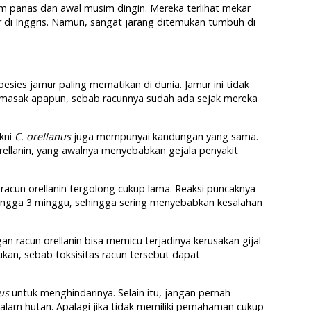
 panas dan awal musim dingin. Mereka terlihat mekar
di Inggris. Namun, sangat jarang ditemukan tumbuh di
esies jamur paling mematikan di dunia. Jamur ini tidak
asak apapun, sebab racunnya sudah ada sejak mereka
akni
C. orellanus
juga mempunyai kandungan yang sama.
rellanin, yang awalnya menyebabkan gejala penyakit
 racun orellanin tergolong cukup lama. Reaksi puncaknya
 hingga 3 minggu, sehingga sering menyebabkan kesalahan
gan racun orellanin bisa memicu terjadinya kerusakan gijal
ukan, sebab toksisitas racun tersebut dapat
lus
untuk menghindarinya. Selain itu, jangan pernah
alam hutan. Apalagi jika tidak memiliki pemahaman cukup