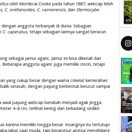
ellus
oleh Mordecai Cooke pada tahun 1887, webcap lebih
, C. orellanoides, C. rainierensis,
dan
Dermocybe
r dengan anggota terbanyak di dunia. Sebagian
ti
C. caperatus
, tetapi sebagian lainnya sangat beracun
ong sebagai jamur agaric. Jamur ini bisa dikenali dari
 Beberapa anggota agaric juga memiliki cincin, tetapi
an yang cukup besar dengan warna cokelat kemerahan.
i balik serasah, dengan payung berbentuk kerucut sampai
 awal payung webcap berubah menjadi agak jingga.
er 4–8 cm, terlihat kering dan terkadang sedikit
las karena memiliki rongga besar. Insangnya itu tertutupi
 laba-laba) saat muda, tapi berangsur-angsur menghilang