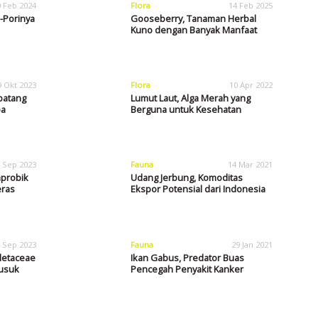
0 Feb 2024
Flora
14 Feb 2025
i-Porinya
Gooseberry, Tanaman Herbal
Kuno dengan Banyak Manfaat
9 Okt 2023
Flora
10 Apr 2022
rbatang
Lumut Laut, Alga Merah yang
pa
Berguna untuk Kesehatan
 Sep 2023
Fauna
14 Mar 2021
aprobik
Udang Jerbung, Komoditas
eras
Ekspor Potensial dari Indonesia
 Sep 2023
Fauna
29 Jan 2021
oletaceae
Ikan Gabus, Predator Buas
Busuk
Pencegah Penyakit Kanker