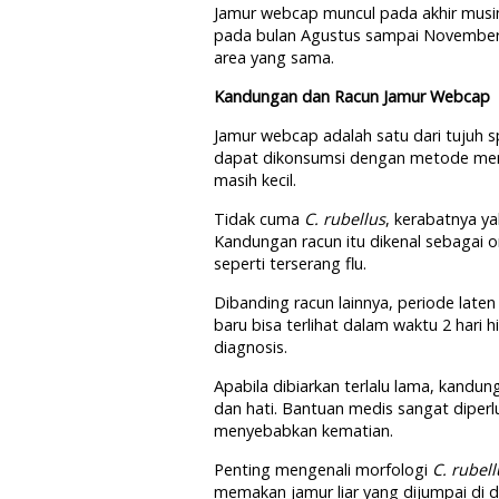
Jamur webcap muncul pada akhir musim
pada bulan Agustus sampai November 
area yang sama.
Kandungan dan Racun Jamur Webcap
Jamur webcap adalah satu dari tujuh sp
dapat dikonsumsi dengan metode mem
masih kecil.
Tidak cuma
C. rubellus
, kerabatnya y
Kandungan racun itu dikenal sebagai o
seperti terserang flu.
Dibanding racun lainnya, periode laten
baru bisa terlihat dalam waktu 2 hari
diagnosis.
Apabila dibiarkan terlalu lama, kandun
dan hati. Bantuan medis sangat diperl
menyebabkan kematian.
Penting mengenali morfologi
C. rubel
memakan jamur liar yang dijumpai di d