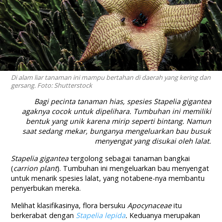
Di alam liar tanaman ini mampu bertahan di daerah yang kering dan
gersang. Foto: Shutterstock
Bagi pecinta tanaman hias, spesies Stapelia gigantea
agaknya cocok untuk dipelihara. Tumbuhan ini memiliki
bentuk yang unik karena mirip seperti bintang. Namun
saat sedang mekar, bunganya mengeluarkan bau busuk
menyengat yang disukai oleh lalat.
Stapelia gigantea
tergolong sebagai tanaman bangkai
(
carrion plant
). Tumbuhan ini mengeluarkan bau menyengat
untuk menarik spesies lalat, yang notabene-nya membantu
penyerbukan mereka.
Melihat klasifikasinya, flora bersuku
Apocynaceae
itu
berkerabat dengan
Stapelia lepida
.
Keduanya merupakan