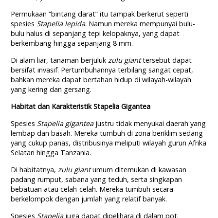
Permukaan “bintang darat” itu tampak berkerut seperti
spesies
Stapelia lepida
. Namun mereka mempunyai bulu-
bulu halus di sepanjang tepi kelopaknya, yang dapat
berkembang hingga sepanjang 8 mm.
Di alam liar, tanaman berjuluk
zulu giant
tersebut dapat
bersifat invasif. Pertumbuhannya terbilang sangat cepat,
bahkan mereka dapat bertahan hidup di wilayah-wilayah
yang kering dan gersang.
Habitat dan Karakteristik Stapelia Gigantea
Spesies
Stapelia gigantea
justru tidak menyukai daerah yang
lembap dan basah. Mereka tumbuh di zona beriklim sedang
yang cukup panas, distribusinya meliputi wilayah gurun Afrika
Selatan hingga Tanzania.
Di habitatnya,
zulu giant
umum ditemukan di kawasan
padang rumput, sabana yang teduh, serta singkapan
bebatuan atau celah-celah. Mereka tumbuh secara
berkelompok dengan jumlah yang relatif banyak.
Spesies
Stapelia
juga dapat dipelihara di dalam pot.