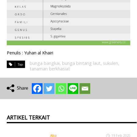
Penulis : Yuhan al Khairi
bunga bangkai
,
bunga bintang laut
,
sukulen
,
tanaman berkhasiat
ARTIKEL TERKAIT
Aksi
19 Feb 2025