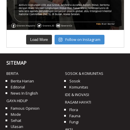
Follow on Instagram
Load More
SITEMAP
BERITA
SOSOK & KOMUNITAS
Berita Harian
Sosok
Editorial
Komunitas
News In English
IDE & INOVASI
GAYA HIDUP
RAGAM HAYATI
Famous Opinion
Flora
Mode
Fauna
Sehat
Fungi
Ulasan
AKSI