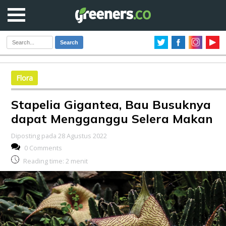
Search
Flora
Stapelia Gigantea, Bau Busuknya
dapat Mengganggu Selera Makan
Diposting pada 28 Agustus 2022
0 Comments
Reading time:
2
menit