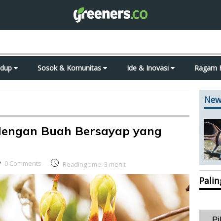
idup
Sosok & Komunitas
Ide & Inovasi
Ragam 
New
dengan Buah Bersayap yang
0 Comments
Reading time:
3
menit
Pali
Pi