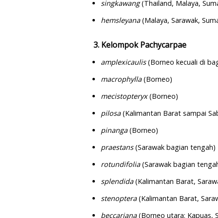
singkawang
(Thailand, Malaya, Sum
hemsleyana
(Malaya, Sarawak, Sumat
3. Kelompok Pachycarpae
amplexicaulis
(Borneo kecuali di ba
macrophylla
(Borneo)
mecistopteryx
(Borneo)
pilosa
(Kalimantan Barat sampai Sa
pinanga
(Borneo)
praestans
(Sarawak bagian tengah)
rotundifolia
(Sarawak bagian tenga
splendida
(Kalimantan Barat, Sara
stenoptera
(Kalimantan Barat, Sar
beccariana
(Borneo utara: Kapuas, 