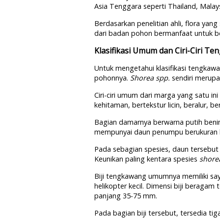
Asia Tenggara seperti Thailand, Malays
Berdasarkan penelitian ahli, flora yang
dari badan pohon bermanfaat untuk be
Klasifikasi Umum dan Ciri-Ciri T
Untuk mengetahui klasifikasi tengkawan
pohonnya.
Shorea spp.
sendiri merupa
Ciri-ciri umum dari marga yang satu ini
kehitaman, bertekstur licin, beralur, b
Bagian damarnya berwarna putih benin
mempunyai daun penumpu berukuran kec
Pada sebagian spesies, daun tersebut 
Keunikan paling kentara spesies
shore
Biji tengkawang umumnya memiliki saya
helikopter kecil. Dimensi biji beragam
panjang 35-75 mm.
Pada bagian biji tersebut, tersedia ti