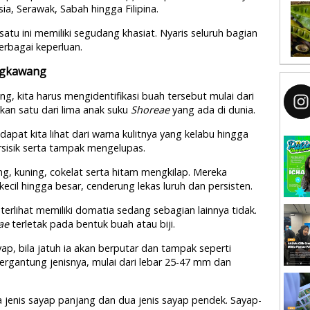
ia, Serawak, Sabah hingga Filipina.
 satu ini memiliki segudang khasiat. Nyaris seluruh bagian
rbagai keperluan.
engkawang
g, kita harus mengidentifikasi buah tersebut mulai dari
kan satu dari lima anak suku
Shoreae
yang ada di dunia.
 dapat kita lihat dari warna kulitnya yang kelabu hingga
ersisik serta tampak mengelupas.
g, kuning, cokelat serta hitam mengkilap. Mereka
il hingga besar, cenderung lekas luruh dan persisten.
terlihat memiliki domatia sedang sebagian lainnya tidak.
ae
terletak pada bentuk buah atau biji.
p, bila jatuh ia akan berputar dan tampak seperti
 tergantung jenisnya, mulai dari lebar 25-47 mm dan
ga jenis sayap panjang dan dua jenis sayap pendek. Sayap-