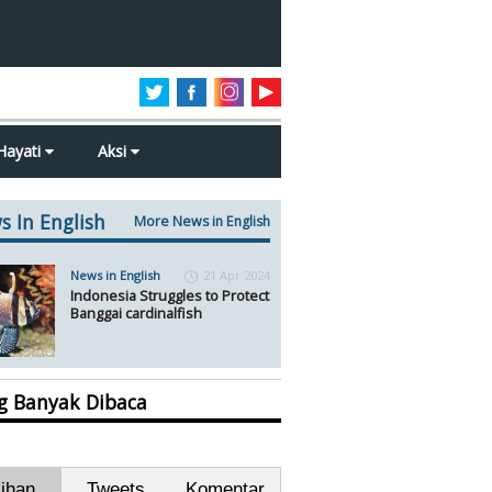
Hayati
Aksi
s In English
More News in English
News in English
21 Apr 2024
Indonesia Struggles to Protect
Banggai cardinalfish
ng Banyak Dibaca
lihan
Tweets
Komentar