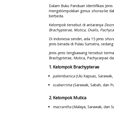
Dalam Buku Panduan Identifikasi Jenis
mengelompokkan genus
shorea
ke da
berbeda.
Kelompok tersebut di antaranya
Doona
Brachypterae, Mutica, Ovalis, Pachyc
Di Indonesia sendiri, ada 15 jenis
shor
jenis berada di Pulau Sumatra, sedang 
Jenis-jenis tengkawang tersebut term
Brachypterae, Mutica, Pachycarpae da
1. Kelompok Brachypterae
palembanica
(Ulu Kapuas, Sarawak, 
scaberrima
(Sarawak, Sabah, dan P
2. Kelompok Mutica
macrantha
(Malaya, Sarawak, dan S