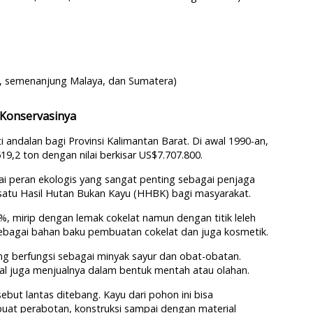
n, semenanjung Malaya, dan Sumatera)
Konservasinya
ndalan bagi Provinsi Kalimantan Barat. Di awal 1990-an,
,2 ton dengan nilai berkisar US$7.707.800.
nyai peran ekologis yang sangat penting sebagai penjaga
satu Hasil Hutan Bukan Kayu (HHBK) bagi masyarakat.
, mirip dengan lemak cokelat namun dengan titik leleh
na sebagai bahan baku pembuatan cokelat dan juga kosmetik.
ang berfungsi sebagai minyak sayur dan obat-obatan.
okal juga menjualnya dalam bentuk mentah atau olahan.
ebut lantas ditebang. Kayu dari pohon ini bisa
uat perabotan, konstruksi sampai dengan material