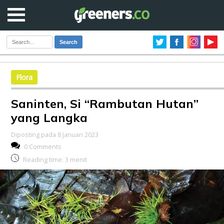
Search
Flora
Saninten, Si “Rambutan Hutan”
yang Langka
Diposting pada 8 Januari 2023
0 Comments
Reading time:
3
menit