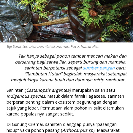
Biji Saninten bisa bernilai ekonomis. Foto: Inaturalist
Tak hanya sebagai pohon tempat mencari makan dan
bersarang bagi satwa liar, seperti burung dan mamalia,
saninten berpotensi sebagai
sumber pangan
baru.
“Rambutan Hutan” begitulah masyarakat setempat
menjulukinya karena buah dan daunnya mirip rambutan.
Saninten (
Castanopsis argentea)
merupakan salah satu
indigenous species
. Masuk dalam famili Fagaceae, saninten
berperan penting dalam ekosistem pegunungan dengan
tajuk yang lebar. Permudaan alam pohon ini sulit ditemukan
karena populasinya sangat sedikit.
Di Gunung Ciremai, saninten dianggap punya “pasangan
hidup” yakni pohon pasang (
Arthocarpus sp
). Masyarakat