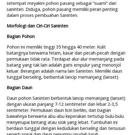
setempat meyakini pohon pasang sebagai “suami” dari
saninten. Diduga, pohon pasang memiliki peran penting
dalam proses pembuahan Saninten.
Morfologi dan Ciri-Ciri Saninten
Bagian Pohon
Pohon ini memiliki tinggi 35 hingga 40 meter. Kulit
batangnya berwarna hitam, kasar dan pecah-pecah dengan
permukaan tidak rata. Terdapat alur-alur memanjang pada
batang yang tak lain adalah garis empulur yang menonjol
keluar. Berangan adalah nama lain Saninten. Memiliki daun
tunggal berseling, berbentuk lancip memanjang (lanset).
Bagian Daun
Daun pohon Saninten berbentuk lancip memanjang (lanset)
dengan ukuran panjang 7-12 sentimeter dan lebar 2-3,5
sentimeter. Permukaan daun licin berlilin, dan bagian
bawahnya berwarna abu-abu keperakan tertutup bulu-bulu
menyerupai bintang atau sisik yang lebat. Tumbuhan ini
berdaun tunggal dengan kedudukan berseling dan tersusun
seperti spiral dan daun penumpu mudah luruh.