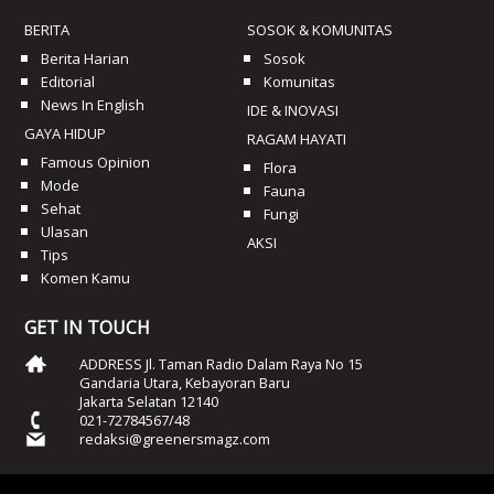
BERITA
SOSOK & KOMUNITAS
Berita Harian
Sosok
Editorial
Komunitas
News In English
IDE & INOVASI
GAYA HIDUP
RAGAM HAYATI
Famous Opinion
Flora
Mode
Fauna
Sehat
Fungi
Ulasan
AKSI
Tips
Komen Kamu
GET IN TOUCH
ADDRESS Jl. Taman Radio Dalam Raya No 15
Gandaria Utara, Kebayoran Baru
Jakarta Selatan 12140
021-72784567/48
redaksi@greenersmagz.com