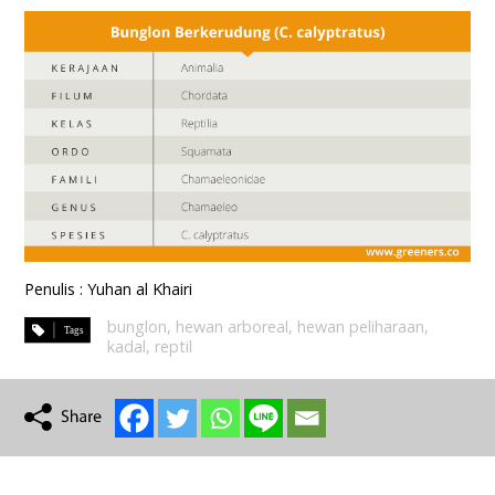
Penulis : Yuhan al Khairi
bunglon
,
hewan arboreal
,
hewan peliharaan
,
kadal
,
reptil