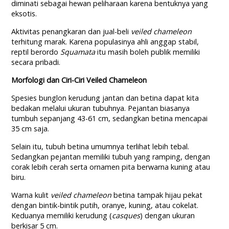
diminati sebagai hewan peliharaan karena bentuknya yang
eksotis.
Aktivitas penangkaran dan jual-beli
veiled chameleon
terhitung marak. Karena populasinya ahli anggap stabil,
reptil berordo
Squamata
itu masih boleh publik memiliki
secara pribadi.
Morfologi dan Ciri-Ciri Veiled Chameleon
Spesies bunglon kerudung jantan dan betina dapat kita
bedakan melalui ukuran tubuhnya. Pejantan biasanya
tumbuh sepanjang 43-61 cm, sedangkan betina mencapai
35 cm saja.
Selain itu, tubuh betina umumnya terlihat lebih tebal.
Sedangkan pejantan memiliki tubuh yang ramping, dengan
corak lebih cerah serta ornamen pita berwarna kuning atau
biru.
Warna kulit
veiled chameleon
betina tampak hijau pekat
dengan bintik-bintik putih, oranye, kuning, atau cokelat.
Keduanya memiliki kerudung (
casques
) dengan ukuran
berkisar 5 cm.