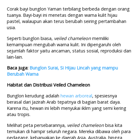
Corak bayi bunglon Yaman terbilang berbeda dengan orang
tuanya. Bayi-bayi ini menetas dengan warna kulit hijau
pastel, walaupun akan terus berubah seiring pertambahan
usia.
Seperti bunglon biasa,
veiled chameleon
memiliki
kemampuan mengubah warna kulit. Ini dipengaruhi oleh
sejumlah faktor yaitu ancaman, status sosial, reproduksi dan
lain-lain.
Baca juga:
Bunglon Surai, Si Hijau Lincah yang mampu
Berubah Warna
Habitat dan Distribusi Veiled Chameleon
Bunglon kerudung adalah
hewan arboreal
, spesiesnya
berasal dari Jazirah Arab tepatnya di bagian barat daya.
Karena itu, hewan ini lebih menyukai iklim yang semi kering
atau tropis.
Melihat peta persebarannya,
veiled chameleon
bisa kita
temukan di hampir seluruh negara. Mereka dibawa oleh para
pedagang, kebanyakan ke daerah Asia, Australia, hingga