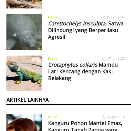
Fauna
12 Feb 2024
Carettochelys insculpta
, Satwa
Dilindungi yang Berperilaku
Agresif
Fauna
27 Jun 2023
Crotaphytus collaris
Mampu
Lari Kencang dengan Kaki
Belakang
ARTIKEL LAINNYA
Fauna
24 Apr 2018
Kanguru Pohon Mantel Emas,
Kanguru Tanah Papua yang