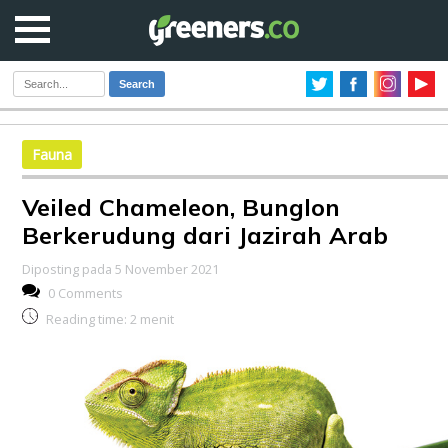
Search
Fauna
Veiled Chameleon, Bunglon
Berkerudung dari Jazirah Arab
Diposting pada 5 November 2021
0 Comments
Reading time:
2
menit