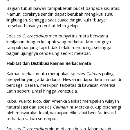
Bagian tubuh bawah tampak lebih pucat daripada sisi atas.
Namun, coraknya sendiri dapat berubah mengikuti suhu
lingkungan. Sehingga saat cuaca dingin, kulit “buaya”
tersebut biasanya terlihat lebih gelap.
Spesies
C. crocodilus
mempunyai iris mata berwarna
kehijauan dengan kelopak yang berkerut. Moncongnya
tampak panjang tapi tidak terlalu meruncing, sehingga
bagian ujungnya cenderung sedikit melebar.
Habitat dan Distribusi Kaiman Berkacamata
Kaiman berkacamata merupakan spesies
Caiman
paling
menyebar yang ada di dunia. Hewan ini dapat kita jumpai di
berbagai daerah, meskipun terbatas di kawasan Amerika
Latin seperti Brasil hingga Venezuela.
Kuba, Puerto Rico, dan Amerika Serikat merupakan wilayah
naturalisasi dari spesies
Caiman
ini. Mereka cukup disenangi
oleh masyarakat lokal, walaupun diketahui bersifat invasif
terhadap satwa setempat.
Spesies
C. crocodilus
hidup di area hutan, lahan basah,