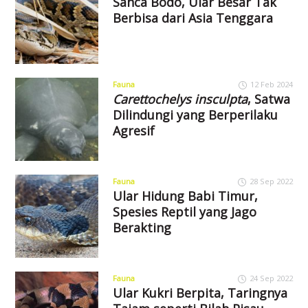
Sanca Bodo, Ular Besar Tak
Berbisa dari Asia Tenggara
Fauna
12 Feb 2024
Carettochelys insculpta
, Satwa
Dilindungi yang Berperilaku
Agresif
Fauna
28 Sep 2022
Ular Hidung Babi Timur,
Spesies Reptil yang Jago
Berakting
Fauna
24 Sep 2022
Ular Kukri Berpita, Taringnya