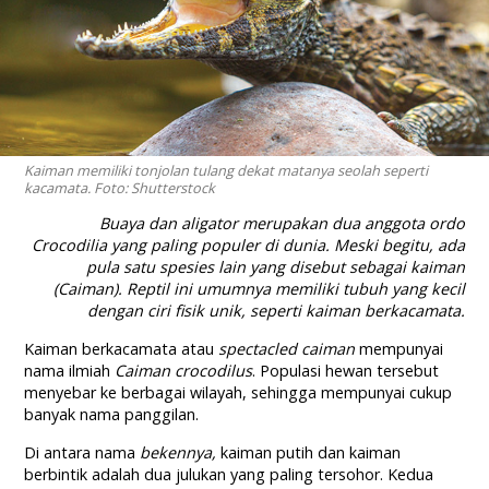
Kaiman memiliki tonjolan tulang dekat matanya seolah seperti
kacamata. Foto: Shutterstock
Buaya dan aligator merupakan dua anggota ordo
Crocodilia yang paling populer di dunia. Meski begitu, ada
pula satu spesies lain yang disebut sebagai kaiman
(Caiman). Reptil ini umumnya memiliki tubuh yang kecil
dengan ciri fisik unik, seperti kaiman berkacamata.
Kaiman berkacamata atau
spectacled caiman
mempunyai
nama ilmiah
Caiman crocodilus
. Populasi hewan tersebut
menyebar ke berbagai wilayah, sehingga mempunyai cukup
banyak nama panggilan.
Di antara nama
bekennya,
kaiman putih dan kaiman
berbintik adalah dua julukan yang paling tersohor. Kedua