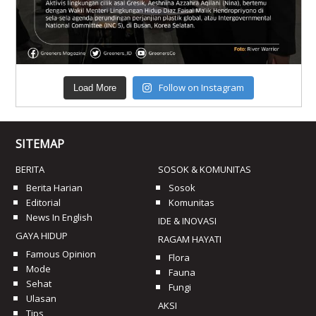
Follow on Instagram
Load More
SITEMAP
BERITA
SOSOK & KOMUNITAS
Berita Harian
Sosok
Editorial
Komunitas
News In English
IDE & INOVASI
GAYA HIDUP
RAGAM HAYATI
Famous Opinion
Flora
Mode
Fauna
Sehat
Fungi
Ulasan
AKSI
Tips