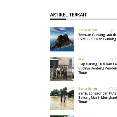
ARTIKEL TERKAIT
Berita Harian
1
Temuan Gunung Laut di P
PVMBG : Bukan Gunung A
Aksi
1
Siap Darling, Hijaukan Ca
Budaya Benteng Pendem
Timur
Berita Harian
29
Banjir, Longsor dan Puti
Beliung Masih Menghant
Timur