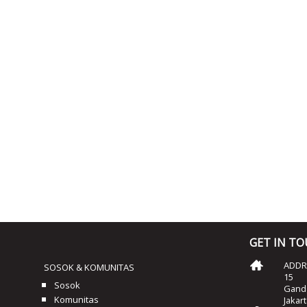
GET IN T
ADDRE
SOSOK & KOMUNITAS
15
Sosok
Ganda
Komunitas
Jakar