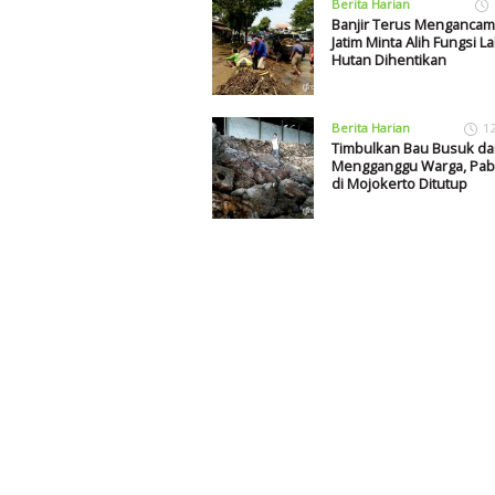
Berita Harian
Banjir Terus Menganca
Jatim Minta Alih Fungsi L
Hutan Dihentikan
Berita Harian
1
Timbulkan Bau Busuk da
Mengganggu Warga, Pabr
di Mojokerto Ditutup