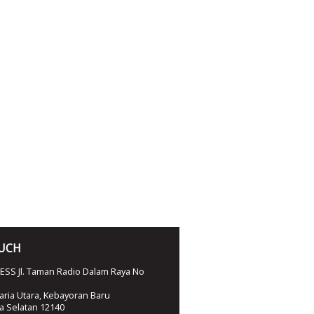
OUCH
SS Jl. Taman Radio Dalam Raya No
ria Utara, Kebayoran Baru
ta Selatan 12140