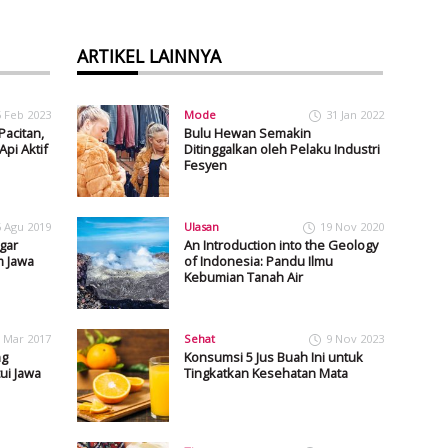
ARTIKEL LAINNYA
5 Feb 2023
Mode
31 Jan 2022
acitan,
Bulu Hewan Semakin
pi Aktif
Ditinggalkan oleh Pelaku Industri
Fesyen
6 Agu 2019
Ulasan
19 Nov 2020
gar
An Introduction into the Geology
 Jawa
of Indonesia: Pandu Ilmu
Kebumian Tanah Air
 Mar 2017
Sehat
9 Nov 2023
ng
Konsumsi 5 Jus Buah Ini untuk
ui Jawa
Tingkatkan Kesehatan Mata