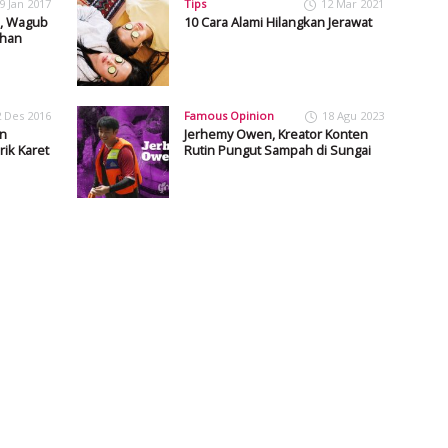
9 Jan 2017
Tips
12 Mar 2021
m, Wagub
10 Cara Alami Hilangkan Jerawat
ahan
2 Des 2016
Famous Opinion
18 Agu 2023
n
Jerhemy Owen, Kreator Konten
ik Karet
Rutin Pungut Sampah di Sungai