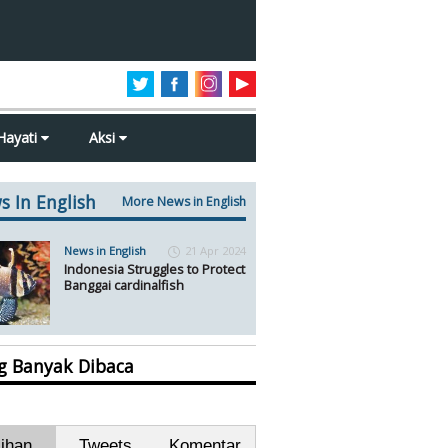
Hayati
Aksi
s In English
More News in English
News in English
21 Apr 2024
Indonesia Struggles to Protect
Banggai cardinalfish
ng Banyak Dibaca
lihan
Tweets
Komentar