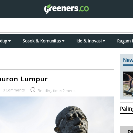
idup
Sosok & Komunitas
Ide & Inovasi
Ragam 
New
buran Lumpur
0 Comments
Reading time:
2
menit
Pali
Pi