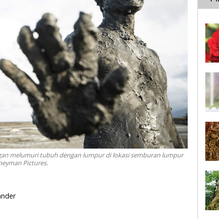
gan melumuri tubuh dengan lumpur di lokasi semburan lumpur
rneyman Pictures.
ander