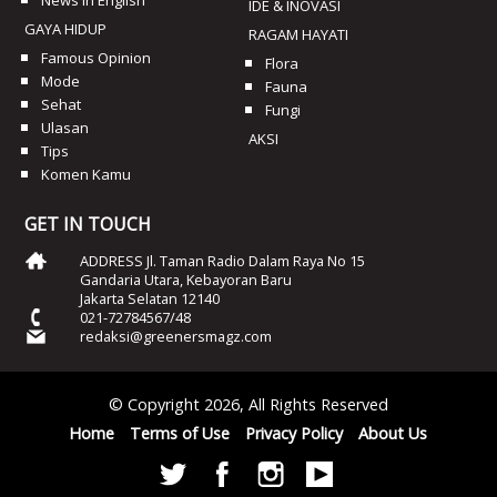
News In English
IDE & INOVASI
GAYA HIDUP
RAGAM HAYATI
Famous Opinion
Flora
Mode
Fauna
Sehat
Fungi
Ulasan
AKSI
Tips
Komen Kamu
GET IN TOUCH
ADDRESS Jl. Taman Radio Dalam Raya No 15
Gandaria Utara, Kebayoran Baru
Jakarta Selatan 12140
021-72784567/48
redaksi@greenersmagz.com
© Copyright 2026, All Rights Reserved
Home
Terms of Use
Privacy Policy
About Us