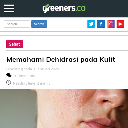
Search
Sehat
Memahami Dehidrasi pada Kulit
Diposting pada 3 Februari 2020
0 Comments
Reading time:
2
menit