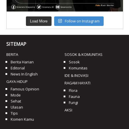
Follow on Instagram
Load More
SITEMAP
BERITA
SOSOK & KOMUNITAS
Berita Harian
Sosok
Editorial
Komunitas
News In English
IDE & INOVASI
GAYA HIDUP
RAGAM HAYATI
Famous Opinion
Flora
Mode
Fauna
Sehat
Fungi
Ulasan
AKSI
Tips
Komen Kamu