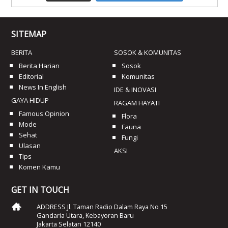
SITEMAP
BERITA
SOSOK & KOMUNITAS
Berita Harian
Sosok
Editorial
Komunitas
News In English
IDE & INOVASI
GAYA HIDUP
RAGAM HAYATI
Famous Opinion
Flora
Mode
Fauna
Sehat
Fungi
Ulasan
AKSI
Tips
Komen Kamu
GET IN TOUCH
ADDRESS Jl. Taman Radio Dalam Raya No 15
Gandaria Utara, Kebayoran Baru
Jakarta Selatan 12140