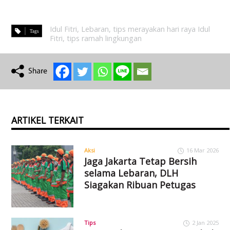
Idul Fitri
,
Lebaran
,
tips merayakan hari raya Idul
Fitri
,
tips ramah lingkungan
ARTIKEL TERKAIT
Aksi
16 Mar 2026
Jaga Jakarta Tetap Bersih
selama Lebaran, DLH
Siagakan Ribuan Petugas
Tips
2 Jan 2025