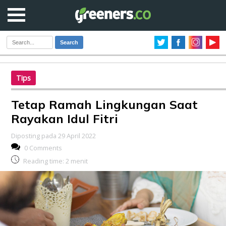
Search
Tips
Tetap Ramah Lingkungan Saat
Rayakan Idul Fitri
Diposting pada 29 April 2022
0 Comments
Reading time:
2
menit