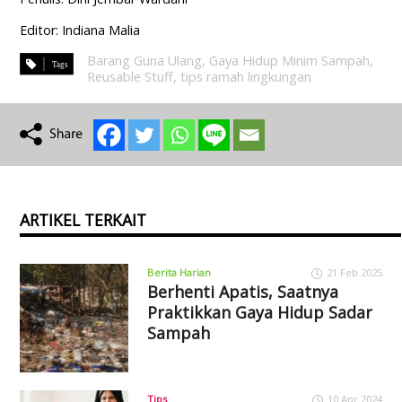
Editor: Indiana Malia
Barang Guna Ulang
,
Gaya Hidup Minim Sampah
,
Reusable Stuff
,
tips ramah lingkungan
ARTIKEL TERKAIT
Berita Harian
21 Feb 2025
Berhenti Apatis, Saatnya
Praktikkan Gaya Hidup Sadar
Sampah
Tips
10 Apr 2024