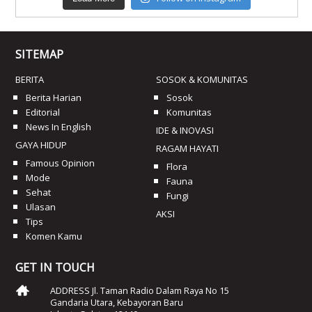
SITEMAP
BERITA
SOSOK & KOMUNITAS
Berita Harian
Sosok
Editorial
Komunitas
News In English
IDE & INOVASI
GAYA HIDUP
RAGAM HAYATI
Famous Opinion
Flora
Mode
Fauna
Sehat
Fungi
Ulasan
AKSI
Tips
Komen Kamu
GET IN TOUCH
ADDRESS Jl. Taman Radio Dalam Raya No 15
Gandaria Utara, Kebayoran Baru