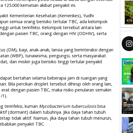
a 125.000 kematian akibat penyakit ini.
yakit Kementerian Kesehatan (Kemenkes), Yudhi
un semua orang berisiko tertular TBC, ada kelompok
inggi untuk terinfeksi. Kelompok tersebut antara lain
 dengan pasien TBC, orang dengan HIV (ODHIV), serta
tus (DM), bayi, anak-anak, lansia yang berinteraksi dengan
atan (WBP), tunawisma, pengungsi, serta masyarakat
t, dan miskin juga berisiko tinggi tertular penyakit
) dapat bertahan selama beberapa jam di ruangan yang
i. Bila percikan droplet tersebut dihirup oleh orang lain,
 erat dengan pasien TBC, maka risiko penularan semakin
/1).
g terinfeksi, kuman
Mycobacterium tuberculosis
bisa
aktif (dormant) dalam tubuhnya. Jika daya tahan tubuh
tetap tidak aktif. Namun, jika daya tahan tubuh menurun,
nyebabkan penyakit TBC.