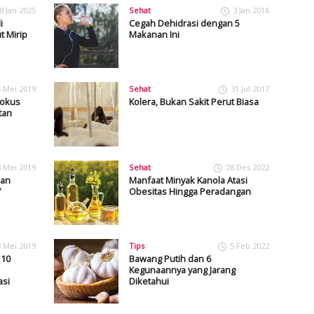
8 Jan 2025
Sehat
3 Jan 2018
i
Cegah Dehidrasi dengan 5
 Mirip
Makanan Ini
4 Mei 2019
Sehat
31 Jul 2017
Fokus
Kolera, Bukan Sakit Perut Biasa
tan
3 Mei 2019
Sehat
28 Des 2022
ian
Manfaat Minyak Kanola Atasi
7
Obesitas Hingga Peradangan
8 Mei 2019
Tips
5 Feb 2022
 10
Bawang Putih dan 6
Kegunaannya yang Jarang
asi
Diketahui