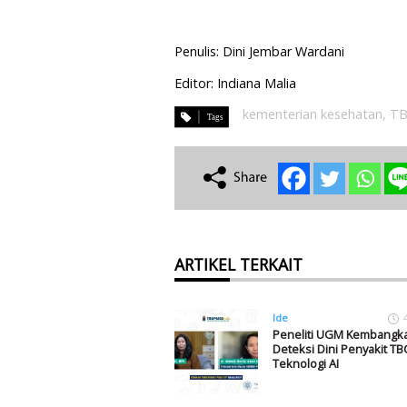
Penulis: Dini Jembar Wardani
Editor: Indiana Malia
kementerian kesehatan
,
T
ARTIKEL TERKAIT
Ide
Peneliti UGM Kembangka
Deteksi Dini Penyakit TB
Teknologi AI