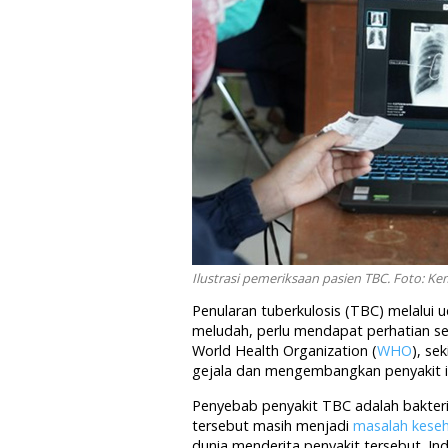
Ilustrasi pemeriksaan pasien TBC. Foto: K
Penularan tuberkulosis (TBC) melalui u
meludah, perlu mendapat perhatian ser
World Health Organization (
WHO
), se
gejala dan mengembangkan penyakit in
Penyebab penyakit TBC adalah bakter
tersebut masih menjadi
masalah kese
dunia menderita penyakit tersebut. In