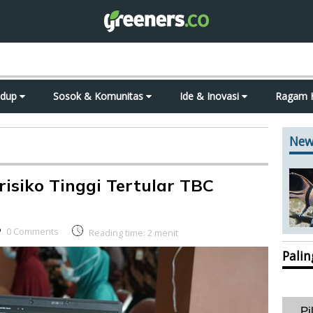
idup
Sosok & Komunitas
Ide & Inovasi
Ragam 
New
risiko Tinggi Tertular TBC
0 Comments
Reading time:
2
menit
Pali
Pi