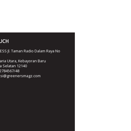
OUCH
SS Jl. Taman Radio Dalam Raya No
ria Utara, Kebayoran Baru
ta Selatan 12140
2784567/48
ksi@greenersmagz.com