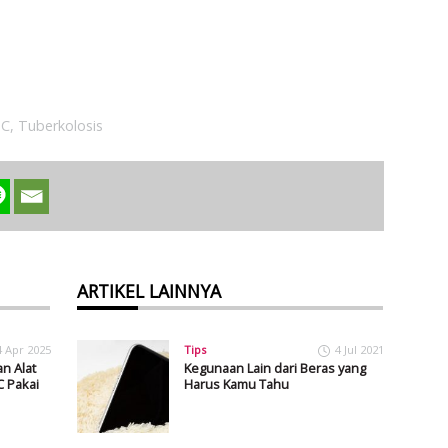
BC
,
Tuberkolosis
ARTIKEL LAINNYA
4 Apr 2025
Tips
4 Jul 2021
n Alat
Kegunaan Lain dari Beras yang
C Pakai
Harus Kamu Tahu