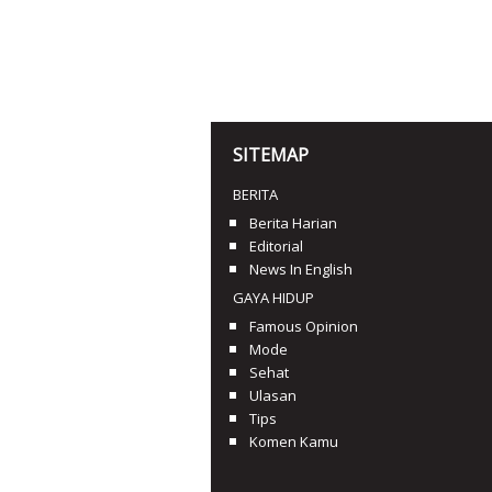
SITEMAP
BERITA
Berita Harian
Editorial
News In English
GAYA HIDUP
Famous Opinion
Mode
Sehat
Ulasan
Tips
Komen Kamu