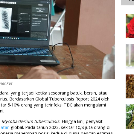
emenkes
dara, yang terjadi ketika seseorang batuk, bersin, atau
ius. Berdasarkan Global Tuberculosis Report 2024 oleh
kitar 5-10% orang yang terinfeksi TBC akan mengalami
i.
i
Mycobacterium tuberculosis.
Hingga kini, penyakit
hatan
global. Pada tahun 2023, sekitar 10,8 juta orang di
donesia menempati posisi kedua di dunia dengan estimasi