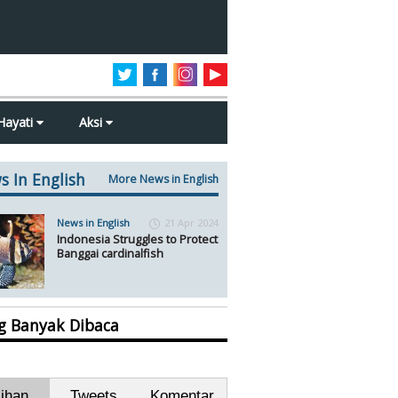
Hayati
Aksi
s In English
More News in English
News in English
21 Apr 2024
Indonesia Struggles to Protect
Banggai cardinalfish
ng Banyak Dibaca
lihan
Tweets
Komentar