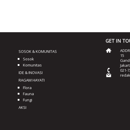
GET IN T
ADDRE
SOSOK & KOMUNITAS
15
Sosok
Ganda
Komunitas
Jakar
021-7
IDE & INOVASI
reda
RAGAM HAYATI
Flora
Fauna
Fungi
AKSI