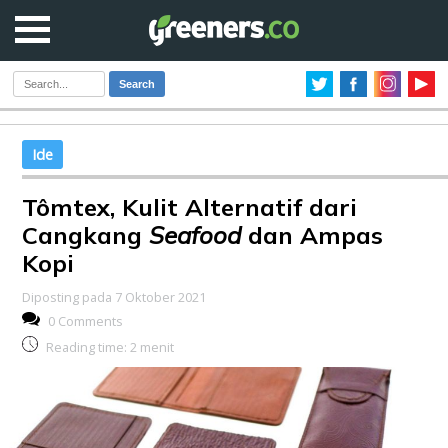
Search
Ide
Tômtex, Kulit Alternatif dari
Cangkang
Seafood
dan Ampas
Kopi
Diposting pada 7 Oktober 2021
0 Comments
Reading time:
2
menit