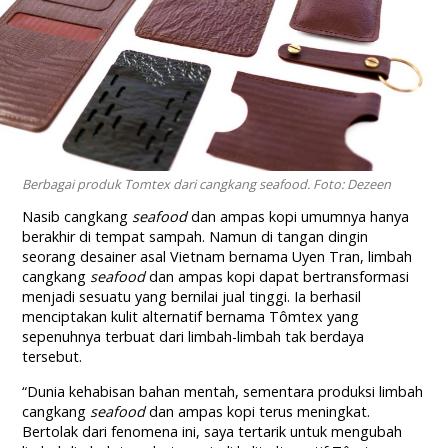
Berbagai produk Tomtex dari cangkang seafood. Foto: Dezeen
Nasib cangkang
seafood
dan ampas kopi umumnya hanya
berakhir di tempat sampah. Namun di tangan dingin
seorang desainer asal Vietnam bernama Uyen Tran, limbah
cangkang
seafood
dan ampas kopi dapat bertransformasi
menjadi sesuatu yang bernilai jual tinggi. Ia berhasil
menciptakan kulit alternatif bernama Tômtex yang
sepenuhnya terbuat dari limbah-limbah tak berdaya
tersebut.
“Dunia kehabisan bahan mentah, sementara produksi limbah
cangkang
seafood
dan ampas kopi terus meningkat.
Bertolak dari fenomena ini, saya tertarik untuk mengubah