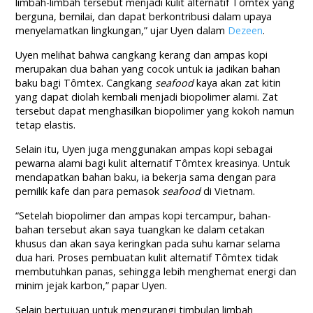
limbah-limbah tersebut menjadi kulit alternatif Tômtex yang
berguna, bernilai, dan dapat berkontribusi dalam upaya
menyelamatkan lingkungan,” ujar Uyen dalam
Dezeen
.
Uyen melihat bahwa cangkang kerang dan ampas kopi
merupakan dua bahan yang cocok untuk ia jadikan bahan
baku bagi Tômtex. Cangkang
seafood
kaya akan zat kitin
yang dapat diolah kembali menjadi biopolimer alami. Zat
tersebut dapat menghasilkan biopolimer yang kokoh namun
tetap elastis.
Selain itu, Uyen juga menggunakan ampas kopi sebagai
pewarna alami bagi kulit alternatif Tômtex kreasinya. Untuk
mendapatkan bahan baku, ia bekerja sama dengan para
pemilik kafe dan para pemasok
seafood
di Vietnam.
“Setelah biopolimer dan ampas kopi tercampur, bahan-
bahan tersebut akan saya tuangkan ke dalam cetakan
khusus dan akan saya keringkan pada suhu kamar selama
dua hari. Proses pembuatan kulit alternatif Tômtex tidak
membutuhkan panas, sehingga lebih menghemat energi dan
minim jejak karbon,” papar Uyen.
Selain bertujuan untuk mengurangi timbulan limbah