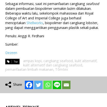
Sebagai informasi, saat ini pemanfaatan cangkang
seafood
dalam pembuatan biopolimer semakin lazim dilakukan.
Beberapa waktu lalu, sekelompok mahasiswa dari Royal
College of Art and Imperial College juga berhasil
menciptakan
Shellworks
, biopolimer dari cangkang lobster,
yang dapat menggantikan penggunaan plastik sekali pakai.
Penulis: Anggi R. Firdhani
Sumber:
Dezeen
ampas kopi
,
cangkang seafood
,
kulit alternatif
,
kulit alternatif dari cangkang seafood
,
pemanfaatan limbah makanan
,
Tômtex