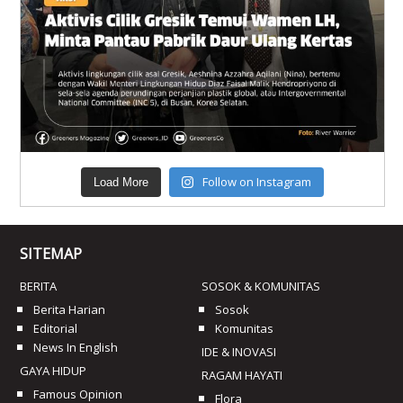
Follow on Instagram
Load More
SITEMAP
BERITA
SOSOK & KOMUNITAS
Berita Harian
Sosok
Editorial
Komunitas
News In English
IDE & INOVASI
GAYA HIDUP
RAGAM HAYATI
Famous Opinion
Flora