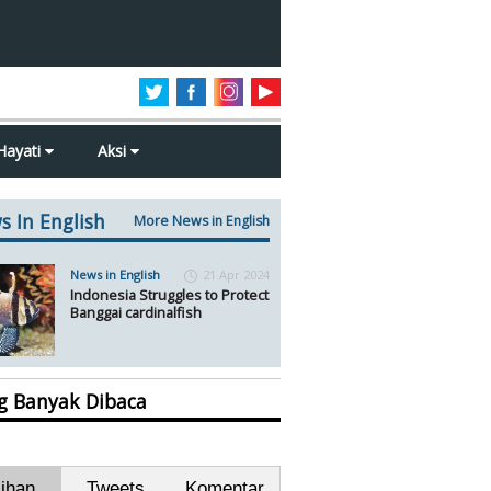
Hayati
Aksi
s In English
More News in English
News in English
21 Apr 2024
Indonesia Struggles to Protect
Banggai cardinalfish
ng Banyak Dibaca
lihan
Tweets
Komentar