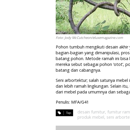
Foto: Jody McCutcheon/eluxemagazine.com
Pohon tumbuh mengikuti desain akhir 
bagian-bagian yang dimanipulasi, pro
batang pohon. Metode ramah ini bisa
mereka sebut sebagai pohon ‘otot’, 
batang dan cabangnya.
Seni arbortektur; salah satunya meb
dan lebih ramah lingkungan. Selain itu
dari mebel pada umumnya dan sebagai
Penulis: MFA/G41
desain furnitur
,
furnitur ra
produk mebel
,
seni arborte