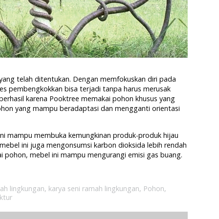
yang telah ditentukan. Dengan memfokuskan diri pada
ses pembengkokkan bisa terjadi tanpa harus merusak
 berhasil karena Pooktree memakai pohon khusus yang
pohon yang mampu beradaptasi dan mengganti orientasi
el ini mampu membuka kemungkinan produk-produk hijau
, mebel ini juga mengonsumsi karbon dioksida lebih rendah
 pohon, mebel ini mampu mengurangi emisi gas buang.
mah lingkungan
,
karya seni ramah lingkungan
,
Pohon
,
ktur