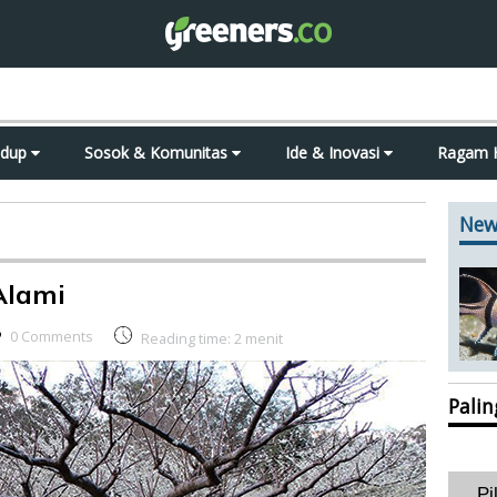
idup
Sosok & Komunitas
Ide & Inovasi
Ragam 
New
Alami
0 Comments
Reading time:
2
menit
Pali
Pi