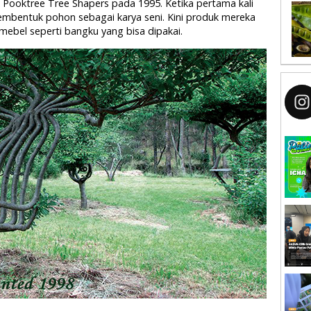
 Pooktree Tree Shapers pada 1995. Ketika pertama kali
membentuk pohon sebagai karya seni. Kini produk mereka
mebel seperti bangku yang bisa dipakai.