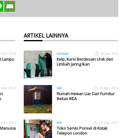
ARTIKEL LAINNYA
2 Mei 2026
Inovasi
22 Jun 2022
at Lampu
Kelp, Kursi Berdesain Unik dari
Limbah Jaring Ikan
 Mar 2023
Ide
25 Agu 2019
an
Rumah Hewan Liar Dari Furnitur
s
Bekas IKEA
1 Des 2022
Ide
29 Sep 2016
n Manusia
Toko Servis Ponsel di Kotak
Telepon London