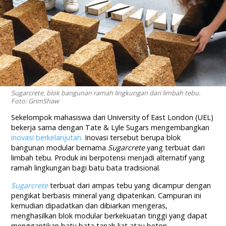
Sugarcrete, blok bangunan ramah lingkungan dari limbah tebu.
Foto: GrimShaw
Sekelompok mahasiswa dari University of East London (UEL)
bekerja sama dengan Tate & Lyle Sugars mengembangkan
inovasi berkelanjutan.
Inovasi tersebut berupa blok
bangunan modular bernama
Sugarcrete
yang terbuat dari
limbah tebu. Produk ini berpotensi menjadi alternatif yang
ramah lingkungan bagi batu bata tradisional.
Sugarcrete
terbuat dari ampas tebu yang dicampur dengan
pengikat berbasis mineral yang dipatenkan. Campuran ini
kemudian dipadatkan dan dibiarkan mengeras,
menghasilkan blok modular berkekuatan tinggi yang dapat
menggantikan batu bata tanah liat atau beton.