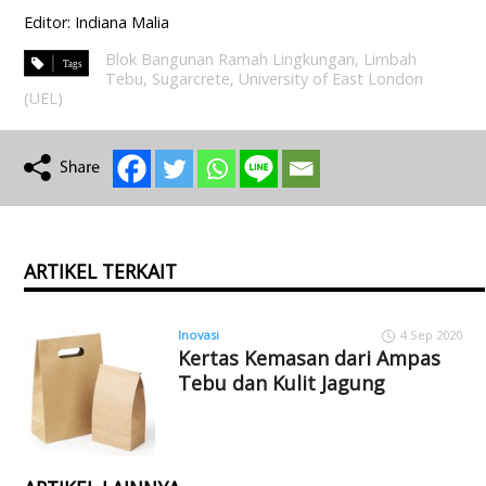
Editor: Indiana Malia
Blok Bangunan Ramah Lingkungan
,
Limbah
Tebu
,
Sugarcrete
,
University of East London
(UEL)
ARTIKEL TERKAIT
Inovasi
4 Sep 2020
Kertas Kemasan dari Ampas
Tebu dan Kulit Jagung