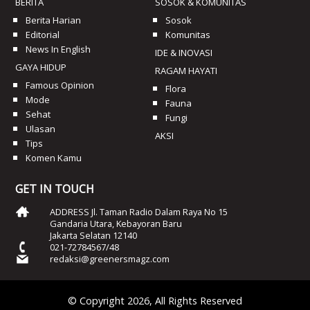
BERITA
SOSOK & KOMUNITAS
Berita Harian
Sosok
Editorial
Komunitas
News In English
IDE & INOVASI
GAYA HIDUP
RAGAM HAYATI
Famous Opinion
Flora
Mode
Fauna
Sehat
Fungi
Ulasan
AKSI
Tips
Komen Kamu
GET IN TOUCH
ADDRESS Jl. Taman Radio Dalam Raya No 15
Gandaria Utara, Kebayoran Baru
Jakarta Selatan 12140
021-72784567/48
redaksi@greenersmagz.com
© Copyright 2026, All Rights Reserved