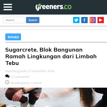
Search
Inovasi
Sugarcrete, Blok Bangunan
Ramah Lingkungan dari Limbah
Tebu
Diposting pada 27 Desember 2024
0 Comments
Reading time:
2
menit