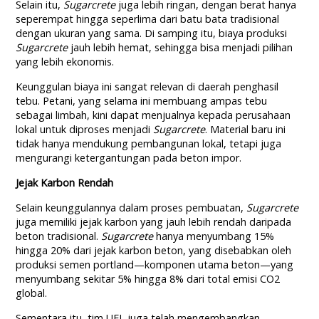
Selain itu,
Sugarcrete
juga lebih ringan, dengan berat hanya
seperempat hingga seperlima dari batu bata tradisional
dengan ukuran yang sama. Di samping itu, biaya produksi
Sugarcrete
jauh lebih hemat, sehingga bisa menjadi pilihan
yang lebih ekonomis.
Keunggulan biaya ini sangat relevan di daerah penghasil
tebu. Petani, yang selama ini membuang ampas tebu
sebagai limbah, kini dapat menjualnya kepada perusahaan
lokal untuk diproses menjadi
Sugarcrete
. Material baru ini
tidak hanya mendukung pembangunan lokal, tetapi juga
mengurangi ketergantungan pada beton impor.
Jejak Karbon Rendah
Selain keunggulannya dalam proses pembuatan,
Sugarcrete
juga memiliki jejak karbon yang jauh lebih rendah daripada
beton tradisional.
Sugarcrete
hanya menyumbang 15%
hingga 20% dari jejak karbon beton, yang disebabkan oleh
produksi semen portland—komponen utama beton—yang
menyumbang sekitar 5% hingga 8% dari total emisi CO2
global.
Sementara itu, tim UEL juga telah mengembangkan