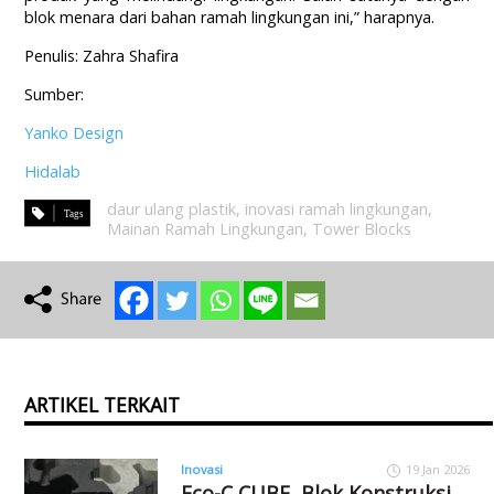
blok menara dari bahan ramah lingkungan ini,” harapnya.
Penulis: Zahra Shafira
Sumber:
Yanko Design
Hidalab
daur ulang plastik
,
inovasi ramah lingkungan
,
Mainan Ramah Lingkungan
,
Tower Blocks
ARTIKEL TERKAIT
Inovasi
19 Jan 2026
Eco-C CUBE, Blok Konstruksi