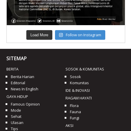
Follow on Instagram
Load More
SITEMAP
BERITA
SOSOK & KOMUNITAS
Berita Harian
Sosok
Editorial
Komunitas
News In English
IDE & INOVASI
GAYA HIDUP
RAGAM HAYATI
Famous Opinion
Flora
Mode
Fauna
Sehat
Fungi
Ulasan
AKSI
Tips