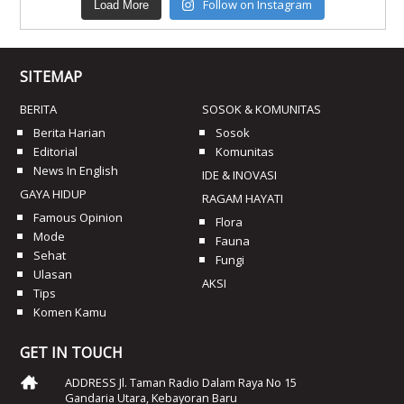
Follow on Instagram
Load More
SITEMAP
BERITA
SOSOK & KOMUNITAS
Berita Harian
Sosok
Editorial
Komunitas
News In English
IDE & INOVASI
GAYA HIDUP
RAGAM HAYATI
Famous Opinion
Flora
Mode
Fauna
Sehat
Fungi
Ulasan
AKSI
Tips
Komen Kamu
GET IN TOUCH
ADDRESS Jl. Taman Radio Dalam Raya No 15
Gandaria Utara, Kebayoran Baru