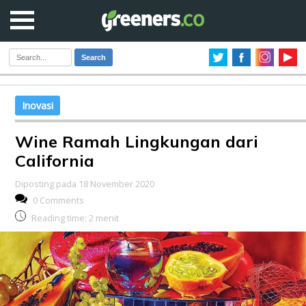
Search
Inovasi
Wine Ramah Lingkungan dari
California
Diposting pada 18 November 2020
0 Comments
Reading time:
2
menit