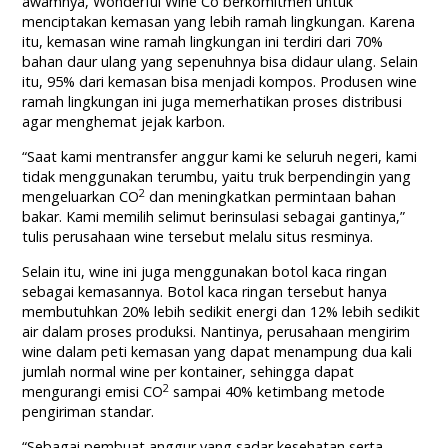
awamnya, Wonderful Wine Co berkomitmen untuk
menciptakan kemasan yang lebih ramah lingkungan. Karena
itu, kemasan wine ramah lingkungan ini terdiri dari 70%
bahan daur ulang yang sepenuhnya bisa didaur ulang. Selain
itu, 95% dari kemasan bisa menjadi kompos. Produsen wine
ramah lingkungan ini juga memerhatikan proses distribusi
agar menghemat jejak karbon.
“Saat kami mentransfer anggur kami ke seluruh negeri, kami
tidak menggunakan terumbu, yaitu truk berpendingin yang
2
mengeluarkan CO
dan meningkatkan permintaan bahan
bakar. Kami memilih selimut berinsulasi sebagai gantinya,”
tulis perusahaan wine tersebut melalu situs resminya.
Selain itu, wine ini juga menggunakan botol kaca ringan
sebagai kemasannya. Botol kaca ringan tersebut hanya
membutuhkan 20% lebih sedikit energi dan 12% lebih sedikit
air dalam proses produksi. Nantinya, perusahaan mengirim
wine dalam peti kemasan yang dapat menampung dua kali
jumlah normal wine per kontainer, sehingga dapat
2
mengurangi emisi CO
sampai 40% ketimbang metode
pengiriman standar.
“Sebagai pembuat anggur yang sadar kesehatan serta