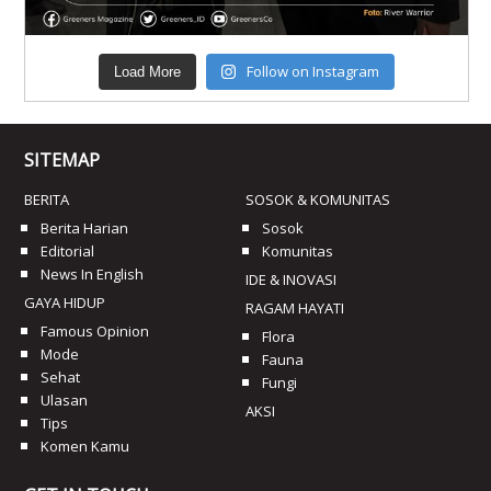
Follow on Instagram
Load More
SITEMAP
BERITA
SOSOK & KOMUNITAS
Berita Harian
Sosok
Editorial
Komunitas
News In English
IDE & INOVASI
GAYA HIDUP
RAGAM HAYATI
Famous Opinion
Flora
Mode
Fauna
Sehat
Fungi
Ulasan
AKSI
Tips
Komen Kamu