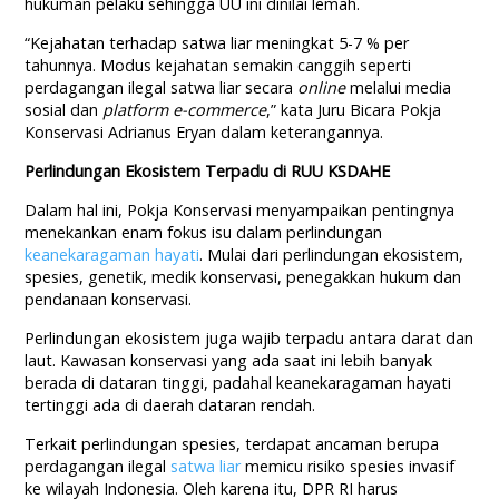
hukuman pelaku sehingga UU ini dinilai lemah.
“Kejahatan terhadap satwa liar meningkat 5-7 % per
tahunnya. Modus kejahatan semakin canggih seperti
perdagangan ilegal satwa liar secara
online
melalui media
sosial dan
platform e-commerce
,” kata Juru Bicara Pokja
Konservasi Adrianus Eryan dalam keterangannya.
Perlindungan Ekosistem Terpadu di RUU KSDAHE
Dalam hal ini, Pokja Konservasi menyampaikan pentingnya
menekankan enam fokus isu dalam perlindungan
keanekaragaman hayati
. Mulai dari perlindungan ekosistem,
spesies, genetik, medik konservasi, penegakkan hukum dan
pendanaan konservasi.
Perlindungan ekosistem juga wajib terpadu antara darat dan
laut. Kawasan konservasi yang ada saat ini lebih banyak
berada di dataran tinggi, padahal keanekaragaman hayati
tertinggi ada di daerah dataran rendah.
Terkait perlindungan spesies, terdapat ancaman berupa
perdagangan ilegal
satwa liar
memicu risiko spesies invasif
ke wilayah Indonesia. Oleh karena itu, DPR RI harus