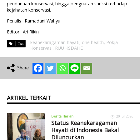
pendanaan konservasi, hingga penguatan sanksi terhadap
kejahatan konservasi.
Penulis : Ramadani Wahyu
Editor : Ari Rikin
keanekaragaman hayati
,
one health
,
Pokja
Konservasi
,
RUU KSDAHE
ARTIKEL TERKAIT
Berita Harian
20 Jul 2026
Status Keanekaragaman
Hayati di Indonesia Bakal
Diluncurkan