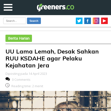
Search
Berita Harian
UU Lama Lemah, Desak Sahkan
RUU KSDAHE agar Pelaku
Kejahatan Jera
Diposting pada 14 April 2023
0 Comments
Reading time:
2
menit