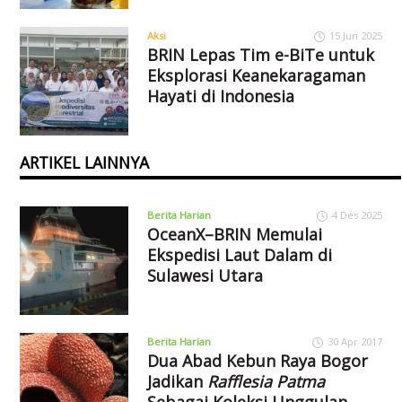
Aksi
15 Jun 2025
BRIN Lepas Tim e-BiTe untuk
Eksplorasi Keanekaragaman
Hayati di Indonesia
ARTIKEL LAINNYA
Berita Harian
4 Des 2025
OceanX–BRIN Memulai
Ekspedisi Laut Dalam di
Sulawesi Utara
Berita Harian
30 Apr 2017
Dua Abad Kebun Raya Bogor
Jadikan
Rafflesia Patma
Sebagai Koleksi Unggulan